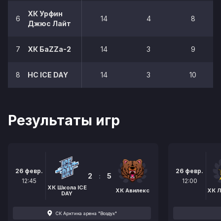
ХК Урфин
6
14
4
8
Джюс Лайт
7
ХК БаZZа-2
14
3
9
8
HC ICE DAY
14
3
10
Результаты игр
26 февр.
26 февр.
2
:
5
12:45
12:00
ХК Школа ICE
ХК Авилекс
ХК 
DAY
СК Арктика арена "Воздух"