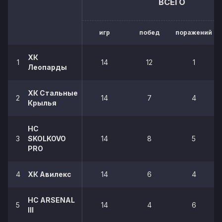
ВСЕГО
игр
побед
поражений
ХК
1
14
12
1
Леопарды
ХК Стальные
2
14
7
4
Крылья
HC
3
SKOLKOVO
14
8
5
PRO
4
ХК Авилекс
14
6
4
НС ARSENAL
5
14
4
6
III