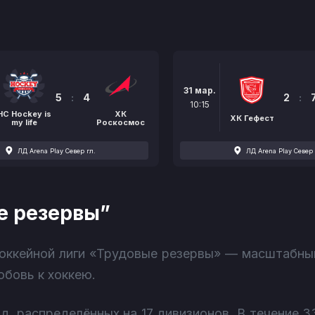
31 мар.
5
:
4
2
:
10:15
НС Hockey is
ХК
ХК Гефест
my life
Роскосмос
ЛД Arena Play Север гл.
ЛД Arena Play Север 
е резервы”
 Хоккейной лиги «Трудовые резервы» — масштабны
бовь к хоккею.
д, распределённых на 17 дивизионов. В течение 