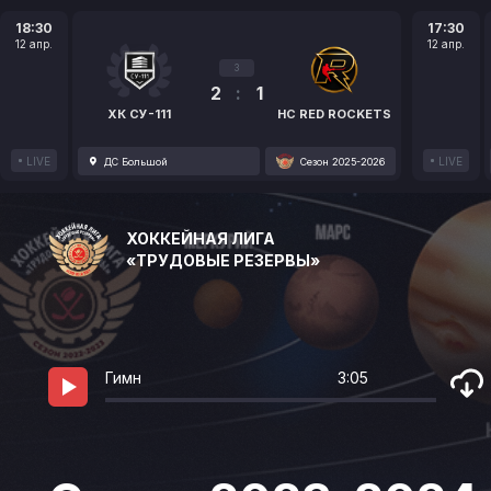
18:30
17:30
12 апр.
12 апр.
3
2
:
1
ХК СУ-111
HC RED ROCKETS
LIVE
LIVE
ДС Большой
Сезон 2025-2026
ХОККЕЙНАЯ ЛИГА
«ТРУДОВЫЕ РЕЗЕРВЫ»
Гимн
3:05