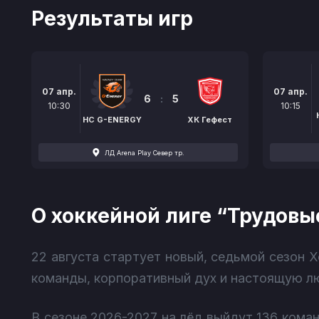
Результаты игр
07 апр.
07 апр.
6
:
5
10:30
10:15
HC G-ENERGY
ХК Гефест
ЛД Arena Play Север тр.
О хоккейной лиге “Трудовы
22 августа стартует новый, седьмой сезон
команды, корпоративный дух и настоящую лю
В сезоне 2026-2027 на лёд выйдут 136 коман