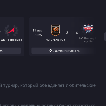
31 мар.
7
3
:
4
08:15
НС Hockey is
ХК Роскосмос
HC G-ENERGY
my life
гл.
ЛД Arena Play Север тр.
й турнир, который объединяет любительские
33 игровых недель участники будут сражаться