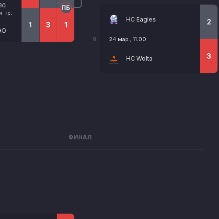
:30
ПБ
 тр.
HC Eagles
2
1
3
1
GO
24 мар., 11:00
8
3
HC Wolta
ФИНАЛ