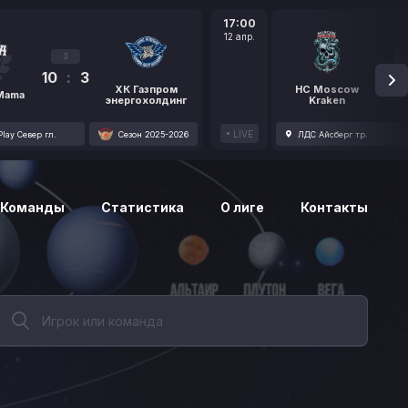
17:00
12 апр.
3
10
:
3
1
ХК Газпром
HC Moscow
 Mama
энергохолдинг
Kraken
LIVE
lay Север гл.
Сезон 2025-2026
ЛДС Айсберг тр.
Команды
Статистика
О лиге
Контакты