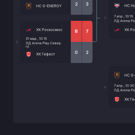
2
3
НС Ho
HC G-ENERGY
7 апр., 10:15
3
ЛД Arena Pla
ХК Роскосмос
ХК Р
8
7
31 мар., 10:15
2
ЛД Arena Play Север
гл.
0
2
ХК Гефест
HC G
7 апр., 10:30
4
ЛД Arena Pl
ХК Ге