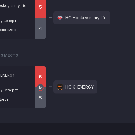
ckey is my life
5
НС Hockey is my life
y Север гл.
4
оскосмос
3 МЕСТО
-ENERGY
6
HC G-ENERGY
Б
ay Север тр.
5
фест