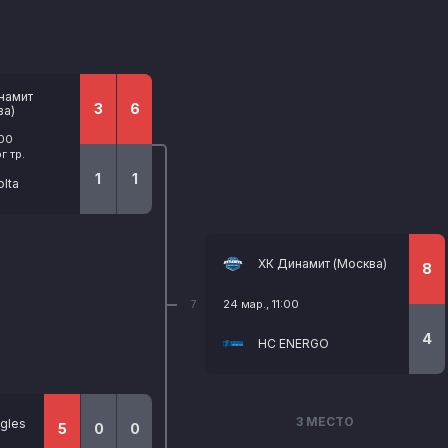
намит
3
6
ва)
:00
 тр.
1
1
lta
ХК Динамит (Москва)
8
24 мар., 11:00
7
4
HC ENERGO
3 МЕСТО
gles
5
0
0