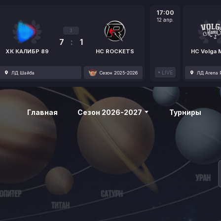
17:00
12 апр.
3
7
:
1
ХК КАЛИБР 89
HC ROCKETS
HC Volga
LIVE
ЛД Шайба
Сезон 2025-2026
ЛД Arena P
Главная
Сезон 2026-2027
Турниры