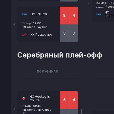
23 мар., 08
6
ЛДС Айсберг
HC
HC ENERGO
8
4
ENER
10 мар., 14:00
4
ЛД Arena Play Юг
3
3
ХК Роскосмос
Серебряный плей-офф
ПОЛУФИНАЛ
НС Hockey is
5
4
my life
31 мар., 08:15
1
ЛД Arena Play Север
тр.