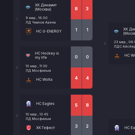
ХК Динамит
8
3
(Москва)
9 мар., 16:00
1
ЛД Чкалов Арена
ХК Ди
1
1
HC G-ENERGY
(Моск
23 мар., 06
5
ЛДС Айсберг
НС Hockey is
HC Wo
0
0
my life
10 мар., 11:30
2
ЛД Мосфильм
4
4
HC Wolta
HC Eagles
5
8
10 мар., 13:45
3
ЛД Мосфильм
3
2
ХК Гефест
HC Ea