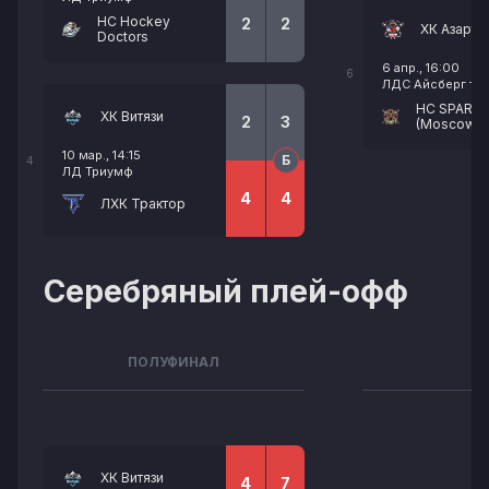
HC Hockey
2
2
ХК Азарт
Doctors
6 апр., 16:00
6
ЛДС Айсберг тр.
HC SPART
ХК Витязи
2
3
(Moscow)
10 мар., 14:15
Б
4
ЛД Триумф
4
4
ЛХК Трактор
Серебряный плей-офф
ПОЛУФИНАЛ
ХК Витязи
4
7