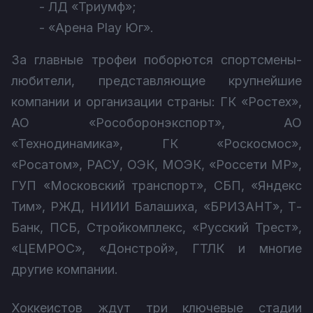
- ЛД «Триумф»;
- «Арена Play Юг».
За главные трофеи поборются спортсмены-
любители, представляющие крупнейшие
компании и организации страны: ГК «Ростех»,
АО «Рособоронэкспорт», АО
«Технодинамика», ГК «Роскосмос»,
«Росатом», РАСУ, ОЭК, МОЭК, «Россети МР»,
ГУП «Московский транспорт», СБП, «Яндекс
Тим», РЖД, НИИИ Балашиха, «БРИЗАНТ», Т-
Банк, ПСБ, Стройкомплекс, «Русский Трест»,
«ЦЕМРОС», «Донстрой», ГТЛК и многие
другие компании.
Хоккеистов ждут три ключевые стадии