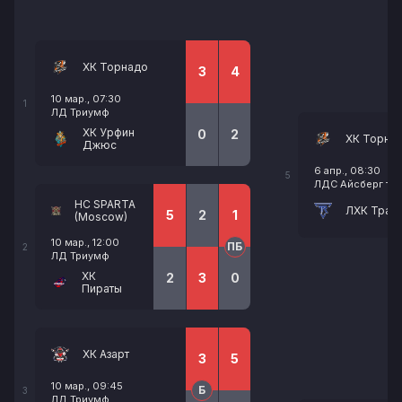
ХК Торнадо
3
4
10 мар., 07:30
1
ЛД Триумф
ХК Урфин
0
2
ХК Торна
Джюс
6 апр., 08:30
5
ЛДС Айсберг тр.
HC SPARTA
ЛХК Трак
5
2
1
(Moscow)
10 мар., 12:00
ПБ
2
ЛД Триумф
ХК
2
3
0
Пираты
ХК Азарт
3
5
10 мар., 09:45
Б
3
ЛД Триумф