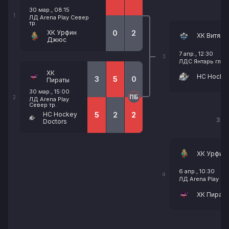
30 мар., 08:15
1
ЛД Arena Play Север
тр.
ХК Урфин
0
2
ХК Витязи
Джюс
7 апр., 12:30
3
ЛДС Янтарь гл.
ХК
HC Hockey
3
5
0
Пираты
30 мар., 15:00
ПБ
2
ЛД Arena Play
Север тр.
HC Hockey
5
2
2
3 М
Doctors
ХК Урфин
6 апр., 10:30
4
ЛД Arena Play Се
ХК Пират