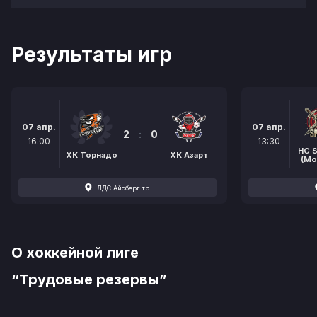
Результаты игр
07 апр.
07 апр.
2
:
0
16:00
13:30
HC 
ХК Торнадо
ХК Азарт
(Mo
ЛДС Айсберг тр.
О хоккейной лиге
“Трудовые резервы”