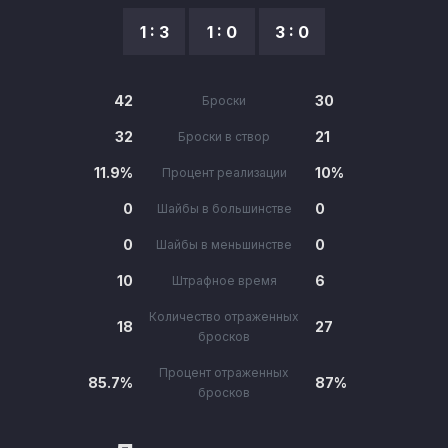
1 : 3
1 : 0
3 : 0
42
30
Броски
32
21
Броски в створ
11.9%
10%
Процент реализации
0
0
Шайбы в большинстве
0
0
Шайбы в меньшинстве
10
6
Штрафное время
Количество отраженных
18
27
бросков
Процент отраженных
85.7%
87%
бросков