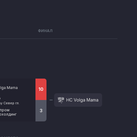
ФИНАЛ
olga Mama
10
0
HC Volga Mama
y Север гл.
зпром
3
охолдинг