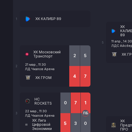
ХК КАЛИБР 89
1
ХК
КАЛИ
89
11 апр., 14:30
5
ЛДС Айсберг
ХК Московский
ХК Г
2
5
Транспорт
21 мар., 11:30
2
ЛД Чкалов Арена
4
7
ХК ГРОМ
HC
0
7
1
ROCKETS
22 мар., 11:30
ПБ
3
ЛД Чкалов Арена
ХК Лига
ХК
5
3
0
Цифровой
Предп
Экономики
ПРО