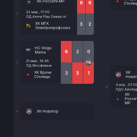
ХК Россети МР
6
6
Столи
22 мар., 17:00
2
ЛД Arena Play Север гл.
ХК МГК
3
2
Электропрофсоюз
HC Volga
6
2
0
Mama
21 мар., 16:45
ПБ
3
ЛД Мосфильм
ХК
ХК Врачи
3
3
1
Новат
Столицы
4 апр., 07:0
6
ЛДС Айсберг
ХК
Россе
МР
ХК Новатор
4