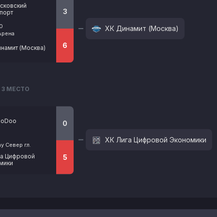
сковский
3
порт
00
ХК Динамит (Москва)
Арена
6
намит (Москва)
3 МЕСТО
ooDoo
0
ХК Лига Цифровой Экономики
y Север гл.
га Цифровой
5
мики