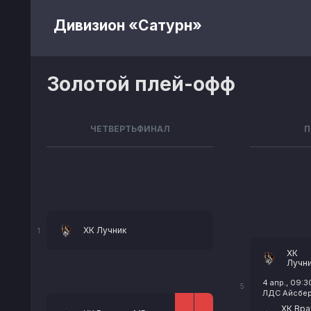
Дивизион «Сатурн»
Золотой плей-офф
ЧЕТВЕРТЬФИНАЛ
П
ХК Лучник
1
ХК
Лучн
4 апр., 09:3
5
ЛДС Айсберг
ХК Вра