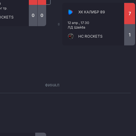
0
 тр.
ХК КАЛИБР 89
7
0
0
OCKETS
12 апр., 17:30
8
ЛД Шайба
1
HC ROCKETS
ФИНАЛ