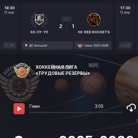
18:30
17:30
12 апр.
12 апр.
3
2
:
1
ХК СУ-111
HC RED ROCKETS
LIVE
LIVE
ДС Большой
Сезон 2025-2026
ХОККЕЙНАЯ ЛИГА
«ТРУДОВЫЕ РЕЗЕРВЫ»
Гимн
3:05