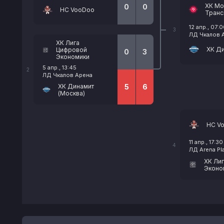
ХК Мо
0
0
HC VooDoo
Транс
12 апр., 07:
3
ЛД Чкалов 
ХК Лига
ХК Ди
Цифровой
0
3
Экономики
5 апр., 13:45
2
ЛД Чкалов Арена
ХК Динамит
5
6
(Москва)
HC V
11 апр., 17:30
4
ЛД Arena Pla
ХК Ли
Эконо