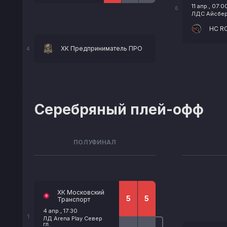
11 апр., 07:0
6
ЛДС Айсберг
HC R
ХК Предприниматель ПРО
4
Серебряный плей-офф
ПОЛУФИНАЛ
ХК Московский
5
5
Транспорт
4 апр., 17:30
1
ЛД Arena Play Север
гл.