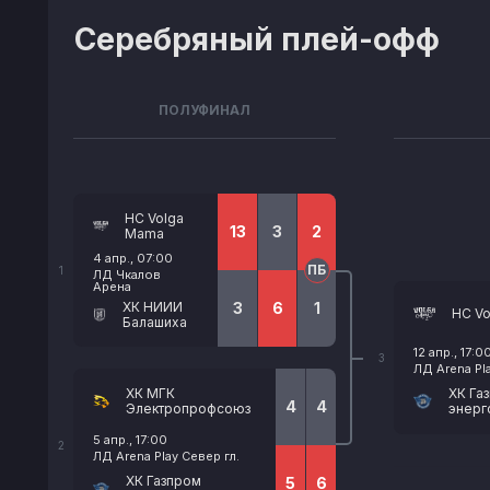
Серебряный плей-офф
ПОЛУФИНАЛ
HC Volga
13
3
2
Mama
4 апр., 07:00
ПБ
1
ЛД Чкалов
Арена
ХК НИИИ
3
6
1
HC V
Балашиха
12 апр., 17:0
3
ЛД Arena Pla
ХК МГК
ХК Га
4
4
Электропрофсоюз
энерг
5 апр., 17:00
2
ЛД Arena Play Север гл.
ХК Газпром
5
6