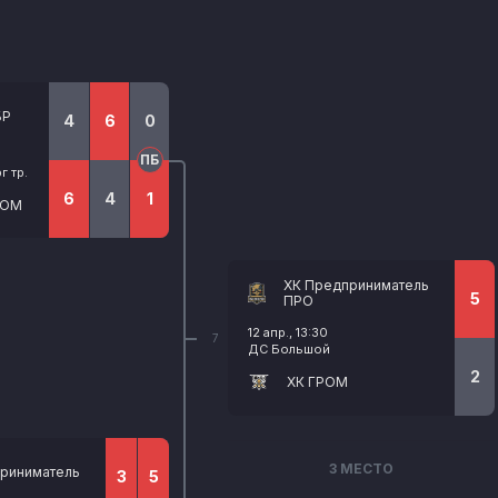
БР
4
6
0
ПБ
 тр.
6
4
1
РОМ
ХК Предприниматель
5
ПРО
12 апр., 13:30
7
ДС Большой
2
ХК ГРОМ
3 МЕСТО
риниматель
3
5