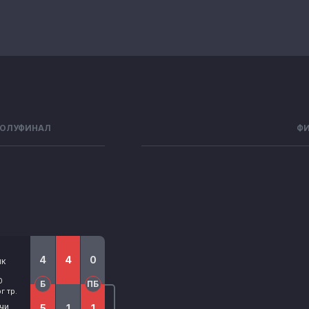
ОЛУФИНАЛ
Ф
4
4
0
ик
0
Б
ПБ
 тр.
чи
5
1
1