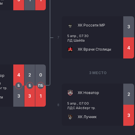
цы
ХК Россети МР
3
5 апр., 07:30
7
ЛД Шайба
4
ХК Врачи Столицы
3 МЕСТО
4
2
0
ор
0
Б
Б
ПБ
 тр.
ХК Новатор
2
3
3
1
ти
5 апр., 07:00
8
ЛДС Айсберг тр.
3
ХК Лучник