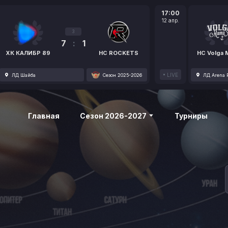
17:00
12 апр.
3
7
:
1
ХК КАЛИБР 89
HC ROCKETS
HC Volga
LIVE
ЛД Шайба
Сезон 2025-2026
ЛД Arena P
Главная
Сезон 2026-2027
Турниры