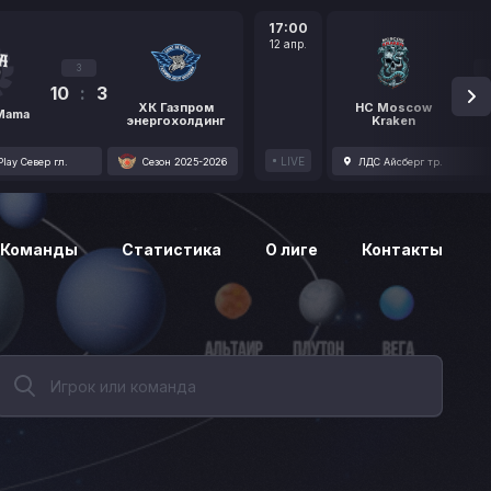
17:00
12 апр.
3
10
:
3
1
ХК Газпром
HC Moscow
 Mama
энергохолдинг
Kraken
LIVE
lay Север гл.
Сезон 2025-2026
ЛДС Айсберг тр.
Команды
Статистика
О лиге
Контакты