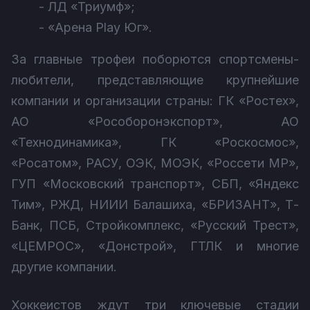
- ЛД «Триумф»;
- «Арена Play Юг».
За главные трофеи поборются спортсмены-
любители, представляющие крупнейшие
компании и организации страны: ГК «Ростех»,
АО «Рособоронэкспорт», АО
«Технодинамика», ГК «Роскосмос»,
«Росатом», РАСУ, ОЭК, МОЭК, «Россети МР»,
ГУП «Московский транспорт», СБП, «Яндекс
Тим», РЖД, НИИИ Балашиха, «БРИЗАНТ», Т-
Банк, ПСБ, Стройкомплекс, «Русский Трест»,
«ЦЕМРОС», «Донстрой», ГТЛК и многие
другие компании.
Хоккеистов ждут три ключевые стадии