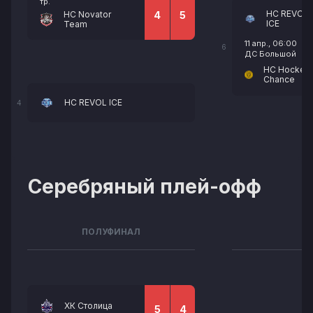
тр.
НС REVOL
HC Novator
4
5
ICE
Team
11 апр., 06:00
6
ДС Большой
HC Hockey
Chance
НС REVOL ICE
4
Серебряный плей-офф
ПОЛУФИНАЛ
ХК Столица
5
4