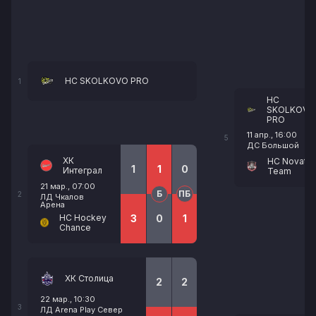
HC SKOLKOVO PRO
1
HC
SKOLKOVO
PRO
11 апр., 16:00
5
ДС Большой
ХК
HC Novator
1
1
0
Интеграл
Team
21 мар., 07:00
Б
ПБ
2
ЛД Чкалов
Арена
HC Hockey
3
0
1
Chance
ХК Столица
2
2
22 мар., 10:30
3
ЛД Arena Play Север