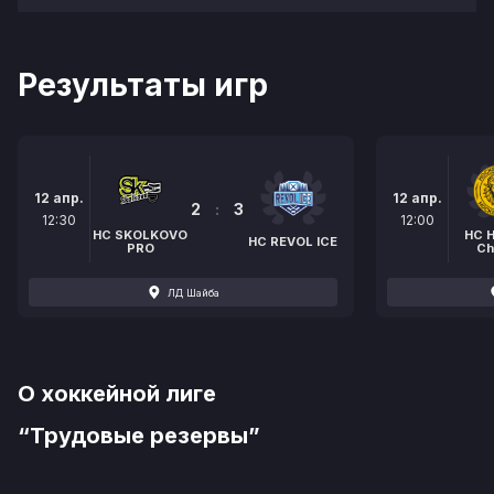
Результаты игр
12 апр.
12 апр.
2
:
3
12:30
12:00
HC SKOLKOVO
HC 
НС REVOL ICE
PRO
Ch
ЛД Шайба
О хоккейной лиге
“Трудовые резервы”