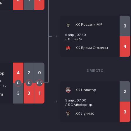
цы
ХК Россети МР
3
5 апр., 07:30
7
ЛД Шайба
4
ХК Врачи Столицы
3 МЕСТО
4
2
0
ор
0
Б
Б
ПБ
 тр.
ХК Новатор
2
3
3
1
ти
5 апр., 07:00
8
ЛДС Айсберг тр.
3
ХК Лучник