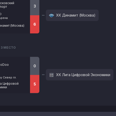
сковский
3
порт
00
ХК Динамит (Москва)
Арена
6
намит (Москва)
3 МЕСТО
ooDoo
0
ХК Лига Цифровой Экономики
y Север гл.
га Цифровой
5
мики