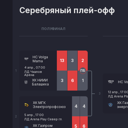
Серебряный плей-офф
ПОЛУФИНАЛ
HC Volga
13
3
2
Mama
4 апр., 07:00
ПБ
1
ЛД Чкалов
Арена
ХК НИИИ
3
6
1
HC V
Балашиха
12 апр., 17:0
3
ЛД Arena Pla
ХК МГК
ХК Га
4
4
Электропрофсоюз
энерг
5 апр., 17:00
2
ЛД Arena Play Север гл.
ХК Газпром
5
6