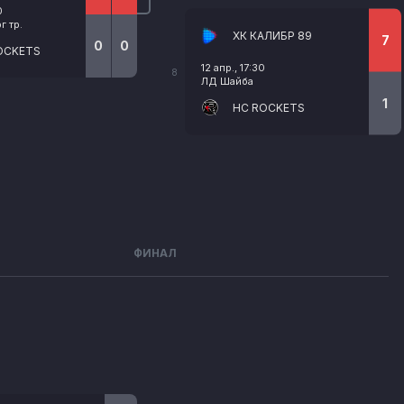
0
 тр.
ХК КАЛИБР 89
7
0
0
OCKETS
12 апр., 17:30
8
ЛД Шайба
1
HC ROCKETS
ФИНАЛ