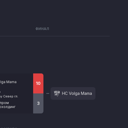
ФИНАЛ
olga Mama
10
0
HC Volga Mama
y Север гл.
зпром
3
охолдинг