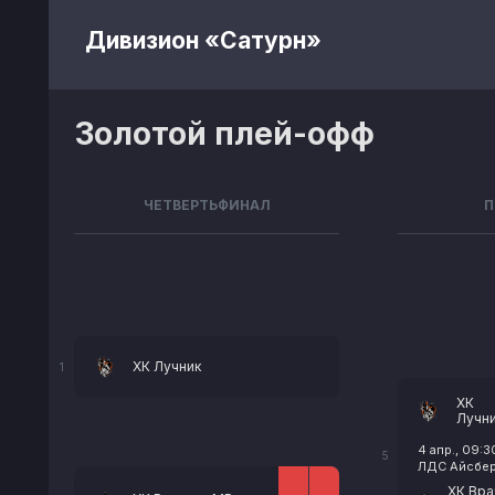
Дивизион «Сатурн»
Золотой плей-офф
ЧЕТВЕРТЬФИНАЛ
П
ХК Лучник
1
ХК
Лучн
4 апр., 09:3
5
ЛДС Айсберг
ХК Вра