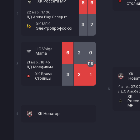
ХК Россети МР
6
6
Столи
22 мар., 17:00
2
ЛД Arena Play Север гл.
ХК МГК
3
2
Электропрофсоюз
HC Volga
6
2
0
Mama
21 мар., 16:45
ПБ
3
ЛД Мосфильм
ХК
ХК Врачи
3
3
1
Новат
Столицы
4 апр., 07:0
6
ЛДС Айсберг
ХК
Россе
МР
ХК Новатор
4