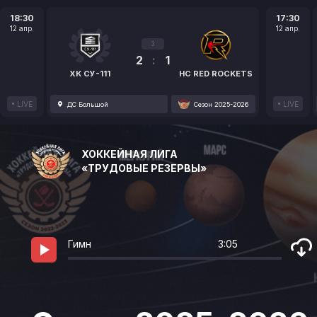
18:30
17:30
12 апр.
12 апр.
3
2
:
1
ХК СУ-111
HC RED ROCKETS
LIVE
LIVE
ДС Большой
Сезон 2025-2026
ХОККЕЙНАЯ ЛИГА
«ТРУДОВЫЕ РЕЗЕРВЫ»
Гимн
3:05