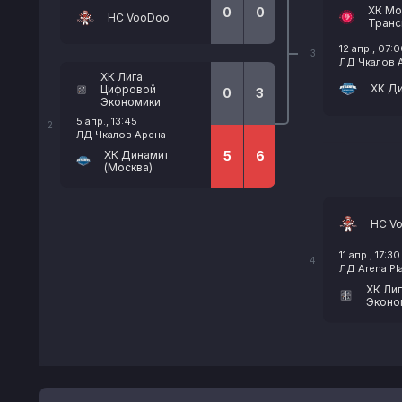
ХК Мо
0
0
HC VooDoo
Транс
12 апр., 07:
3
ЛД Чкалов 
ХК Лига
ХК Ди
Цифровой
0
3
Экономики
5 апр., 13:45
2
ЛД Чкалов Арена
ХК Динамит
5
6
(Москва)
HC V
11 апр., 17:30
4
ЛД Arena Pla
ХК Ли
Эконо