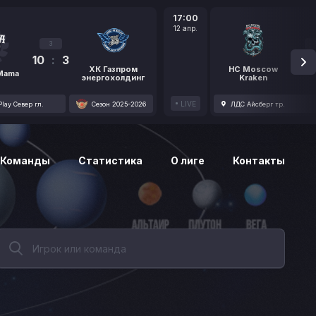
17:00
12 апр.
3
10
:
3
1
ХК Газпром
HC Moscow
 Mama
энергохолдинг
Kraken
LIVE
lay Север гл.
Сезон 2025-2026
ЛДС Айсберг тр.
Команды
Статистика
О лиге
Контакты