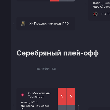
11 апр., 07:0
6
ЛДС Айсберг
HC R
ХК Предприниматель ПРО
4
Серебряный плей-офф
ПОЛУФИНАЛ
ХК Московский
5
5
Транспорт
4 апр., 17:30
1
ЛД Arena Play Север
гл.