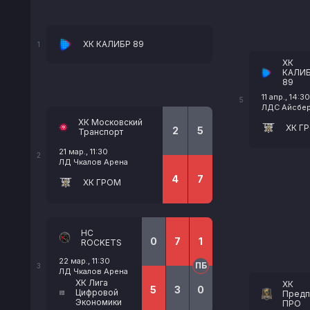
ХК КАЛИБР 89
1
ХК
КАЛИ
89
11 апр., 14:30
5
ЛДС Айсберг
ХК Московский
ХК Г
2
5
Транспорт
21 мар., 11:30
2
ЛД Чкалов Арена
4
7
ХК ГРОМ
HC
0
7
1
ROCKETS
22 мар., 11:30
ПБ
3
ЛД Чкалов Арена
ХК Лига
ХК
5
3
0
Цифровой
Предп
Экономики
ПРО