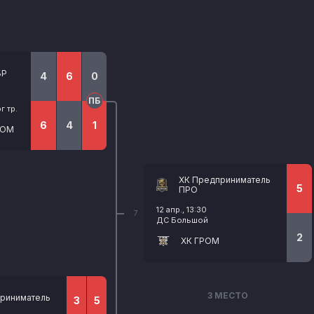
БР
4
6
0
ПБ
 тр.
6
4
1
РОМ
ХК Предприниматель
5
ПРО
12 апр., 13:30
7
ДС Большой
2
ХК ГРОМ
3 МЕСТО
риниматель
3
5