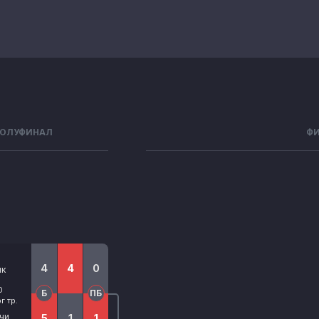
ОЛУФИНАЛ
Ф
4
4
0
ик
0
Б
ПБ
 тр.
чи
5
1
1