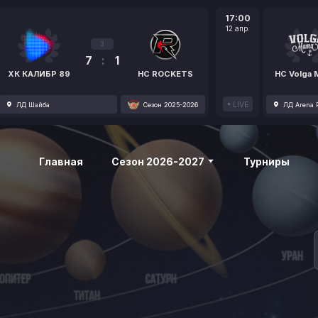
17:00
12 апр.
3
7
:
1
ХК КАЛИБР 89
HC ROCKETS
HC Volga
LIVE
ЛД Шайба
Сезон 2025-2026
ЛД Arena P
Главная
Сезон 2026-2027
Турниры