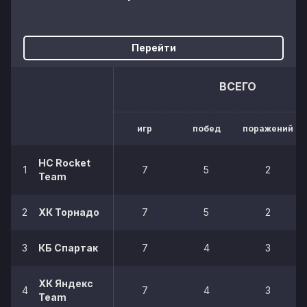
Перейти
ВСЕГО
игр
побед
поражений
HC Rocket
1
7
5
2
Team
2
ХК Торнадо
7
5
2
3
КБ Спартак
7
4
3
ХК Яндекс
4
7
4
3
Team