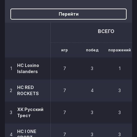
Перейти
ВСЕГО
игр
побед
поражений
HC Loxino
1
7
3
1
Islanders
HC RED
2
7
4
3
ROCKETS
ХК Русский
3
7
3
3
Трест
HC I ONE
4
7
3
3