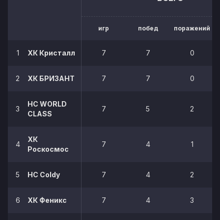
игр
побед
поражений
1
ХК Кристалл
7
7
0
2
ХК БРИЗАНТ
7
7
0
HC WORLD
3
7
5
2
CLASS
ХК
4
7
4
1
Роскосмос
5
HC Coldy
7
4
2
6
ХК Феникс
7
4
3