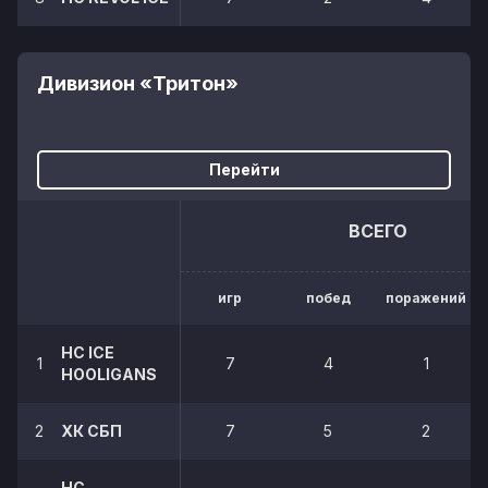
Дивизион «Тритон»
Перейти
ВСЕГО
игр
побед
поражений
HC ICE
1
7
4
1
HOOLIGANS
2
ХК СБП
7
5
2
HC