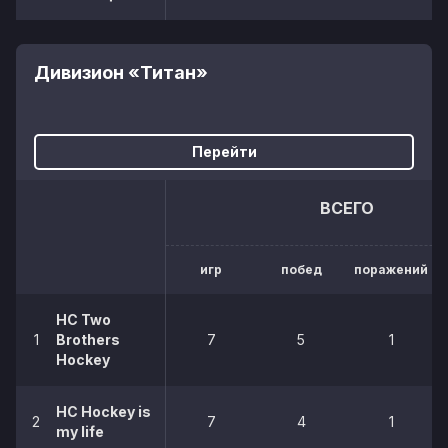
Дивизион «Титан»
Перейти
ВСЕГО
игр
побед
поражений
HC Two
1
Brothers
7
5
1
Hockey
НС Hockey is
2
7
4
1
my life