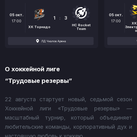
05 окт.
05 окт.
1
:
3
17:00
17:00
ХК
HC Rocket
ХК Торнадо
Элект
Team
ЛД Чкалов Арена
О хоккейной лиге
“Трудовые резервы”
22 августа стартует новый, седьмой сезон
Хоккейной лиги «Трудовые резервы» —
масштабный турнир, который объединяет
любительские команды, корпоративный дух и
настоящую любовь к хоккею.