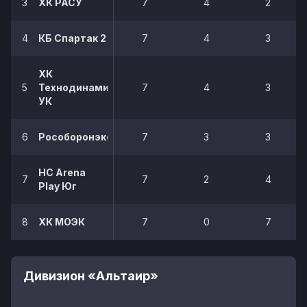
3
ХК РАСУ
7
4
2
4
КБ Спартак 2
7
4
3
ХК
5
Технодинамика
7
4
3
УК
6
Рособоронэкспорт
7
3
3
HC Arena
7
7
2
4
Play Юг
8
ХК МОЭК
7
0
7
Дивизион «Альтаир»