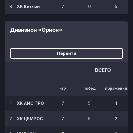
8
ХК Витязи
7
0
5
Дивизион «Орион»
Перейти
ВСЕГО
игр
побед
поражений
1
ХК АЙС ПРО
7
5
1
2
ХК ЦЕМРОС
7
5
2