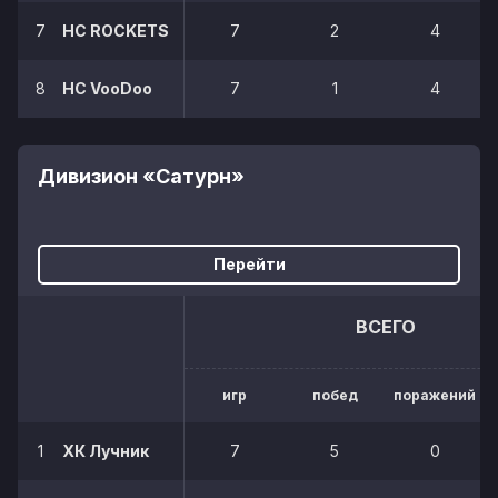
7
HC ROCKETS
7
2
4
8
HC VooDoo
7
1
4
Дивизион «Сатурн»
Перейти
ВСЕГО
игр
побед
поражений
1
ХК Лучник
7
5
0