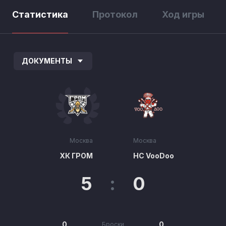
Статистика
Протокол
Ход игры
ДОКУМЕНТЫ
Москва
Москва
ХК ГРОМ
HC VooDoo
5
:
0
0
0
Броски