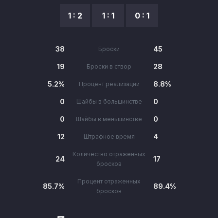
1 : 2
1 : 1
0 : 1
38
45
Броски
19
28
Броски в створ
5.2%
8.8%
Процент реализации
0
0
Шайбы в большинстве
0
0
Шайбы в меньшинстве
12
4
Штрафное время
Количество отраженных
24
17
бросков
Процент отраженных
85.7%
89.4%
бросков