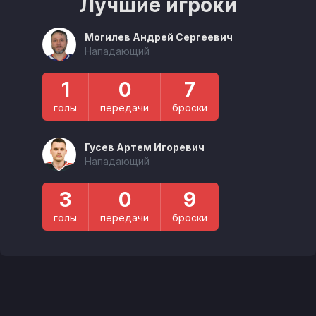
Лучшие игроки
Могилев Андрей Сергеевич
Нападающий
1
0
7
голы
передачи
броски
Гусев Артем Игоревич
Нападающий
3
0
9
голы
передачи
броски