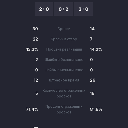
2 : 0
0 : 2
2 : 0
30
14
Броски
22
7
Броски в створ
13.3%
14.2%
Процент реализации
2
0
Шайбы в большинстве
0
0
Шайбы в меньшинстве
12
26
Штрафное время
Количество отраженных
5
18
бросков
Процент отраженных
71.4%
81.8%
бросков