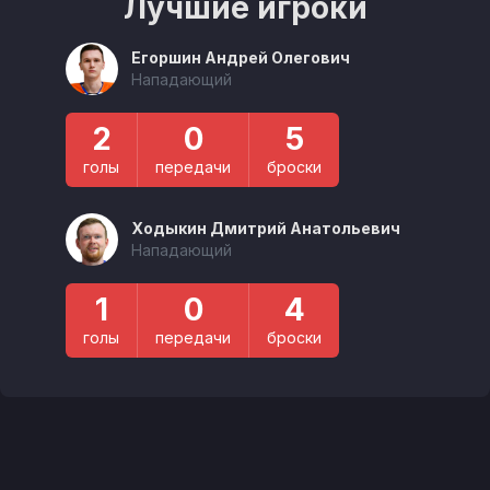
Лучшие игроки
Егоршин Андрей Олегович
Нападающий
2
0
5
голы
передачи
броски
Ходыкин Дмитрий Анатольевич
Нападающий
1
0
4
голы
передачи
броски