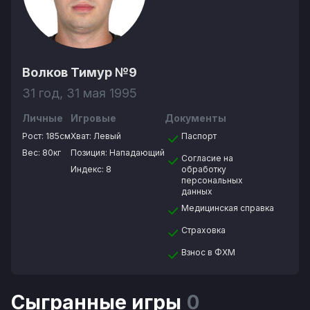
Волков Тимур
№9
31 год, 31 мая 1995
Личные
Игровые
Документы
Рост:
185см
Хват:
Левый
Паспорт
Вес:
80кг
Позиция:
Нападающий
Согласие на
Индекс: 8
обработку
персональных
данных
Медицинская справка
Страховка
Взнос в ФХМ
Сыгранные игры
0