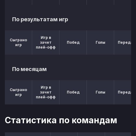
По результатам игр
Игр в
Сыграно
зачет
Побед
Голы
Передач
игр
плей-офф
По месяцам
Игр в
Сыграно
зачет
Побед
Голы
Передач
игр
плей-офф
Статистика по командам