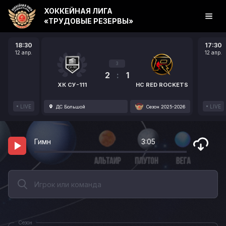
ХОККЕЙНАЯ ЛИГА
«ТРУДОВЫЕ РЕЗЕРВЫ»
18:30
17:30
12 апр.
12 апр.
3
2
:
1
ХК СУ-111
HC RED ROCKETS
LIVE
LIVE
ДС Большой
Сезон 2025-2026
Гимн
3:05
Сезон