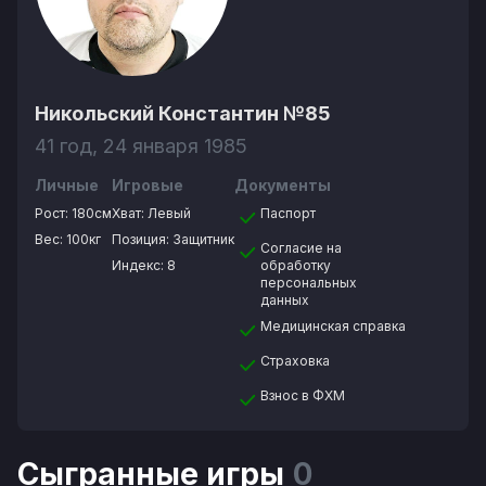
Никольский Константин
№85
41 год, 24 января 1985
Личные
Игровые
Документы
Рост:
180см
Хват:
Левый
Паспорт
Вес:
100кг
Позиция:
Защитник
Согласие на
Индекс: 8
обработку
персональных
данных
Медицинская справка
Страховка
Взнос в ФХМ
Сыгранные игры
0