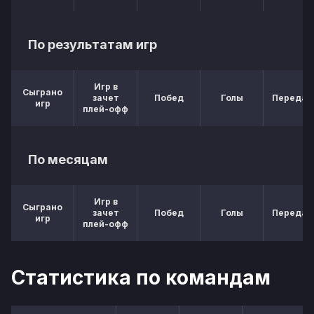
По результатам игр
Игр в
Сыграно
зачет
Побед
Голы
Передач
игр
плей-офф
По месяцам
Игр в
Сыграно
зачет
Побед
Голы
Передач
игр
плей-офф
Статистика по командам