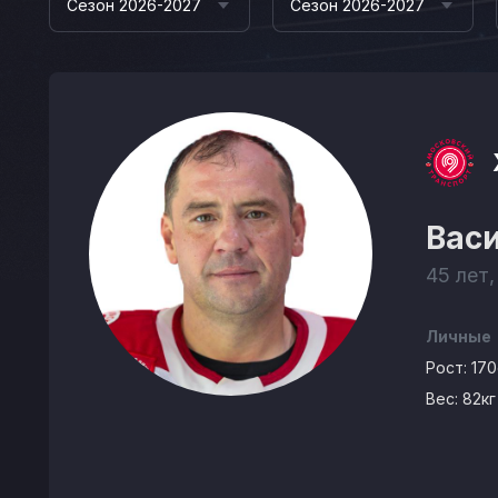
Сезон 2026-2027
Сезон 2026-2027
Вас
45 лет,
Личные
Рост:
17
Вес:
82кг