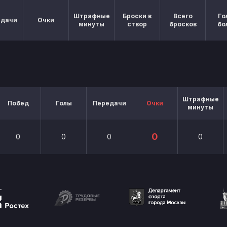
Штрафные
Броски в
Всего
Го
едачи
Очки
минуты
створ
бросков
бо
Штрафные
Побед
Голы
Передачи
Очки
минуты
0
0
0
0
0