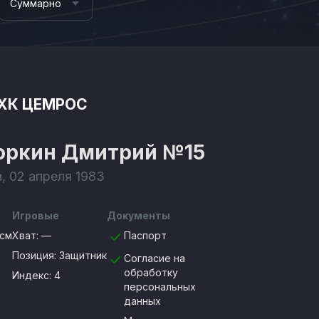
Суммарно
ХК ЦЕМРОС
оркин Дмитрий
№15
, 02 апреля 1983
Игровые
Документы
6см
Хват:
—
Паспорт
Позиция:
Защитник
Согласие на
обработку
Индекс: 4
персональных
данных