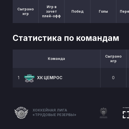
Игр в
Сыграно
зачет
Побед
Голы
Пер
игр
плей-офф
Статистика по командам
Сыграно
Команда
игр
1
ХК ЦЕМРОС
0
ХОККЕЙНАЯ ЛИГА
«ТРУДОВЫЕ РЕЗЕРВЫ»