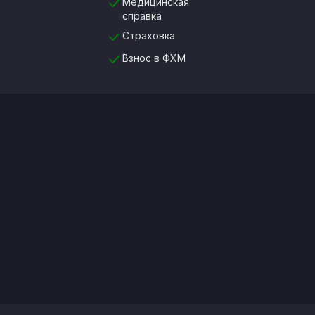
Медицинская
справка
Страховка
Взнос в ФХМ