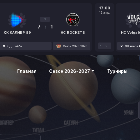
17:00
12 апр.
3
7
:
1
ХК КАЛИБР 89
HC ROCKETS
HC Volga
LIVE
ЛД Шайба
Сезон 2025-2026
ЛД Arena P
Главная
Сезон 2026-2027
Турниры