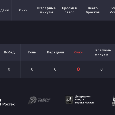
Штрафные
Броски в
Всего
Го
едачи
Очки
минуты
створ
бросков
бо
Штрафные
Побед
Голы
Передачи
Очки
минуты
0
0
0
0
0