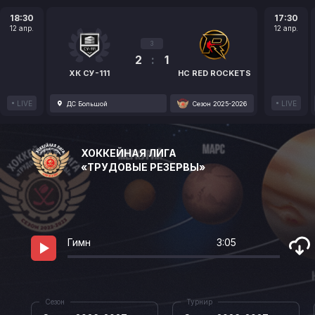
18:30
17:30
12 апр.
12 апр.
3
2
:
1
ХК СУ-111
HC RED ROCKETS
LIVE
LIVE
ДС Большой
Сезон 2025-2026
ХОККЕЙНАЯ ЛИГА
«ТРУДОВЫЕ РЕЗЕРВЫ»
Гимн
3:05
Сезон
Турнир