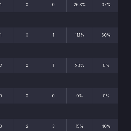
1
0
0
26.3%
37%
1
0
1
11.1%
60%
2
0
1
20%
0%
0
0
0
0%
0%
0
2
3
15%
40%