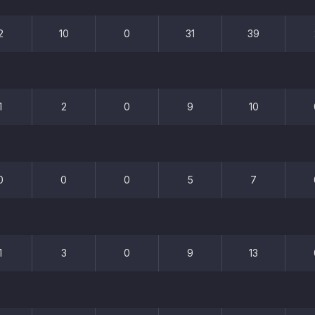
2
10
0
31
39
1
2
0
9
10
0
0
0
5
7
1
3
0
9
13