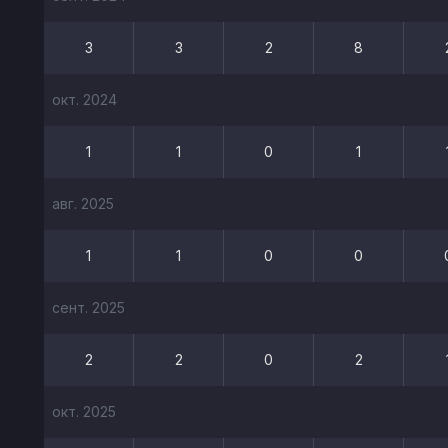
3
3
2
8
окт. 2024
1
1
0
1
авг. 2025
1
1
0
0
сент. 2025
2
2
0
2
окт. 2025