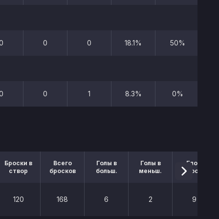
0
0
0
18.1%
50%
0
0
1
8.3%
0%
Броски в
Всего
Голы в
Голы в
Блок.
створ
бросков
больш.
меньш.
броски
120
168
6
2
9