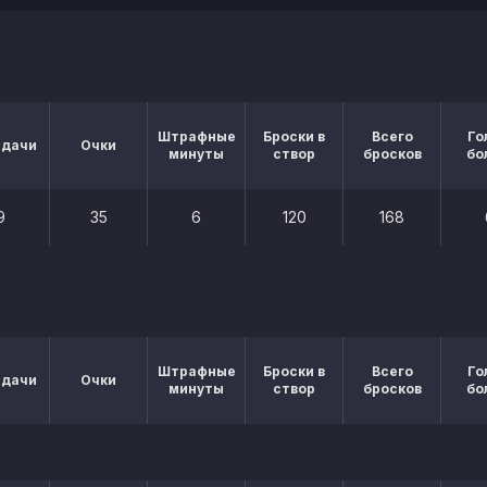
Штрафные
Броски в
Всего
Го
едачи
Очки
минуты
створ
бросков
бо
9
35
6
120
168
Штрафные
Броски в
Всего
Го
едачи
Очки
минуты
створ
бросков
бо