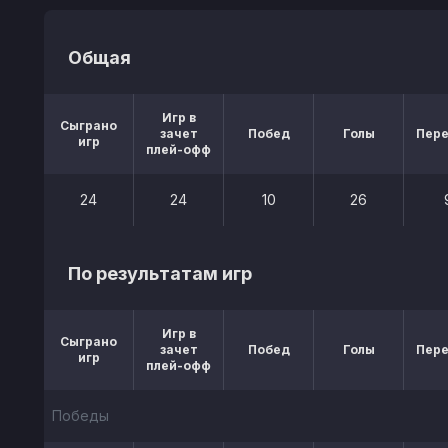
Общая
Игр в
Сыграно
зачет
Побед
Голы
Пер
игр
плей-офф
24
24
10
26
По результатам игр
Игр в
Сыграно
зачет
Побед
Голы
Пер
игр
плей-офф
Победы