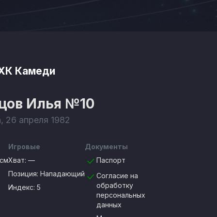
ХК Камеди
цов Илья
№10
, 26 апреля 1982
Игровые
Документы
0см
Хват:
—
Паспорт
Позиция:
Нападающий
Согласие на
обработку
Индекс: 5
персональных
данных