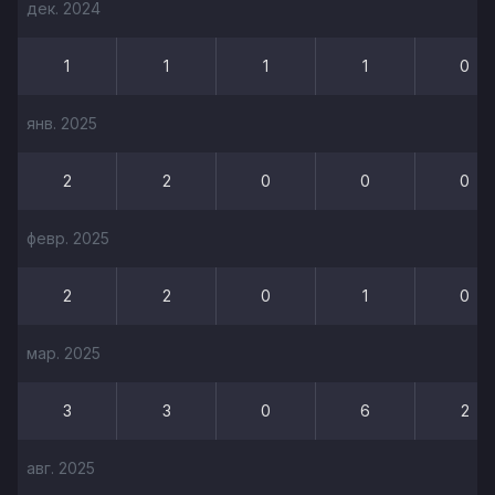
дек. 2024
1
1
1
1
0
янв. 2025
2
2
0
0
0
февр. 2025
2
2
0
1
0
мар. 2025
3
3
0
6
2
авг. 2025