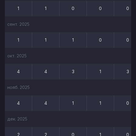
1
1
0
0
0
сент. 2025
1
1
1
0
0
окт. 2025
4
4
3
1
3
нояб. 2025
4
4
1
1
0
дек. 2025
2
2
0
1
0