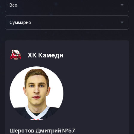
Все
Суммарно
ХК Камеди
Шерстов Дмитрий
№57