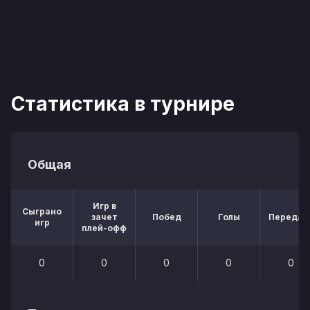
Статистика в турнире
Общая
Игр в
Сыграно
зачет
Побед
Голы
Передач
игр
плей-офф
0
0
0
0
0