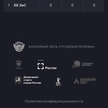
1
ХК ЗиС
0
0
0
ХОККЕЙНАЯ ЛИГА «ТРУДОВЫЕ РЕЗЕРВЫ»
Политика конфиденциальности