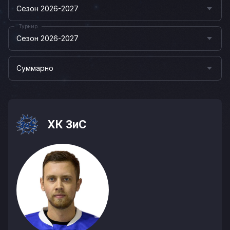
Сезон 2026-2027
Турнир
Сезон 2026-2027
Суммарно
ХК ЗиС