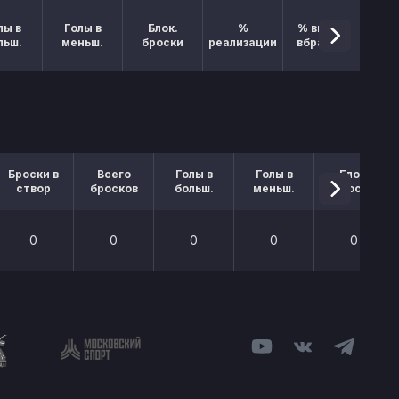
лы в
Голы в
Блок.
%
% выигр.
льш.
меньш.
броски
реализации
вбрасыв.
Броски в
Всего
Голы в
Голы в
Блок.
створ
бросков
больш.
меньш.
броски
0
0
0
0
0