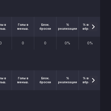
лы в
Голы в
Блок.
%
% выигр.
льш.
меньш.
броски
реализации
вбрасыв.
0
0
0
0%
0%
лы в
Голы в
Блок.
%
% выигр.
льш.
меньш.
броски
реализации
вбрасыв.