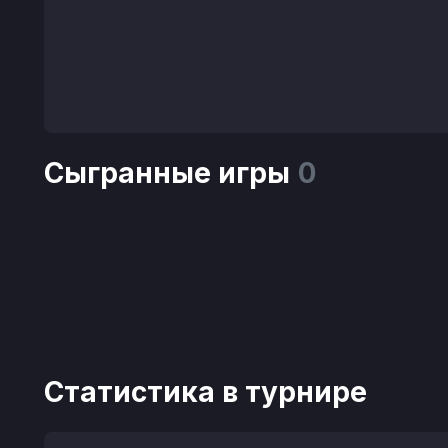
Сыгранные игры
0
Статистика в турнире