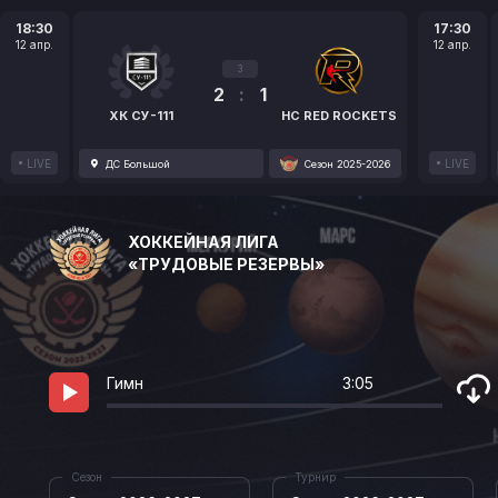
18:30
17:30
12 апр.
12 апр.
3
2
:
1
ХК СУ-111
HC RED ROCKETS
LIVE
LIVE
ДС Большой
Сезон 2025-2026
ХОККЕЙНАЯ ЛИГА
«ТРУДОВЫЕ РЕЗЕРВЫ»
Гимн
3:05
Сезон
Турнир