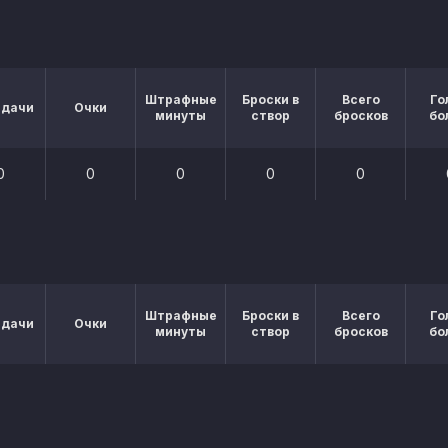
Штрафные
Броски в
Всего
Го
едачи
Очки
минуты
створ
бросков
бо
0
0
0
0
0
Штрафные
Броски в
Всего
Го
едачи
Очки
минуты
створ
бросков
бо