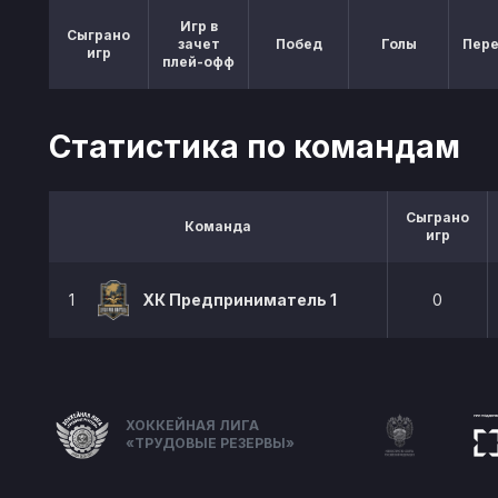
Игр в
Сыграно
зачет
Побед
Голы
Пер
игр
плей-офф
Статистика по командам
Сыграно
Команда
игр
1
ХК Предприниматель 1
0
ХОККЕЙНАЯ ЛИГА
«ТРУДОВЫЕ РЕЗЕРВЫ»