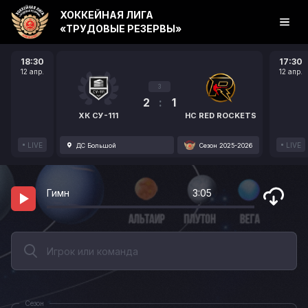
ХОККЕЙНАЯ ЛИГА
«ТРУДОВЫЕ РЕЗЕРВЫ»
18:30
17:30
12 апр.
12 апр.
3
2
:
1
ХК СУ-111
HC RED ROCKETS
LIVE
LIVE
ДС Большой
Сезон 2025-2026
Гимн
3:05
Сезон