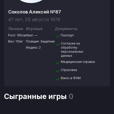
Соколов Алексей
№87
47 лет, 29 августа 1978
Личные
Игровые
Документы
Рост:
195см
Хват:
—
Паспорт
Вес:
110кг
Позиция:
Защитник
Согласие на
Индекс: 2
обработку
персональных
данных
Медицинская справка
Страховка
Взнос в ФХМ
Сыгранные игры
0