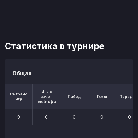
Статистика в турнире
Общая
Игр в
Сыграно
зачет
Побед
Голы
Передач
игр
плей-офф
0
0
0
0
0