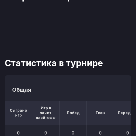
Статистика в турнире
Общая
Игр в
Сыграно
зачет
Побед
Голы
Передач
игр
плей-офф
0
0
0
0
0