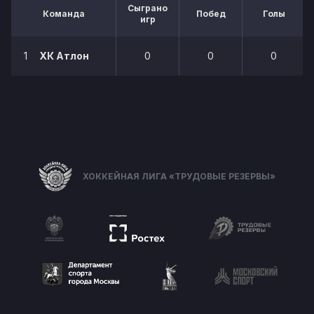
Сыграно
Команда
Побед
Голы
игр
1
ХК Атлон
0
0
0
ХОККЕЙНАЯ ЛИГА «ТРУДОВЫЕ РЕЗЕРВЫ»