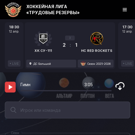
ХОККЕЙНАЯ ЛИГА
«ТРУДОВЫЕ РЕЗЕРВЫ»
18:30
17:30
12 апр.
12 апр.
3
2
:
1
ХК СУ-111
HC RED ROCKETS
LIVE
LIVE
ДС Большой
Сезон 2025-2026
Гимн
3:05
Сезон