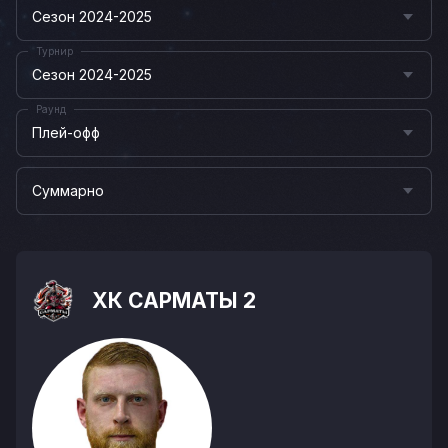
Сезон 2024-2025
Турнир
Сезон 2024-2025
Раунд
Плей-офф
Суммарно
ХК САРМАТЫ 2