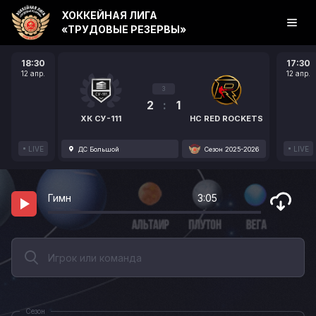
ХОККЕЙНАЯ ЛИГА
«ТРУДОВЫЕ РЕЗЕРВЫ»
18:30
17:30
12 апр.
12 апр.
3
2
:
1
ХК СУ-111
HC RED ROCKETS
LIVE
LIVE
ДС Большой
Сезон 2025-2026
Гимн
3:05
Сезон