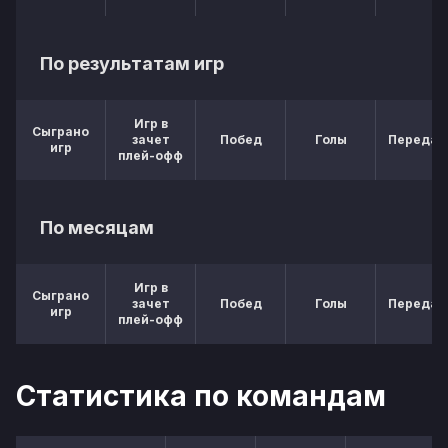
По результатам игр
Игр в
Сыграно
зачет
Побед
Голы
Передач
игр
плей-офф
По месяцам
Игр в
Сыграно
зачет
Побед
Голы
Передач
игр
плей-офф
Статистика по командам