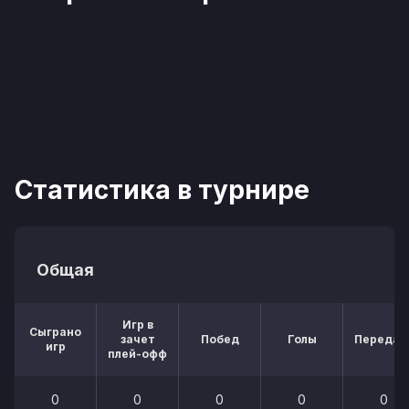
Статистика в турнире
Общая
Игр в
Сыграно
зачет
Побед
Голы
Передач
игр
плей-офф
0
0
0
0
0