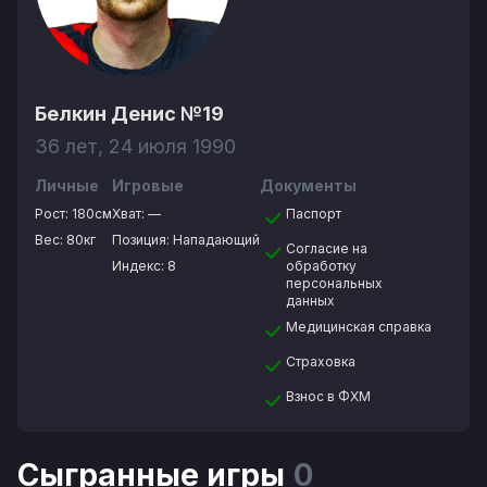
Белкин Денис
№19
36 лет, 24 июля 1990
Личные
Игровые
Документы
Рост:
180см
Хват:
—
Паспорт
Вес:
80кг
Позиция:
Нападающий
Согласие на
Индекс: 8
обработку
персональных
данных
Медицинская справка
Страховка
Взнос в ФХМ
Сыгранные игры
0