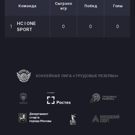
Сыграно
Команда
Побед
Голы
игр
HC I ONE
1
0
0
0
SPORT
ХОККЕЙНАЯ ЛИГА «ТРУДОВЫЕ РЕЗЕРВЫ»