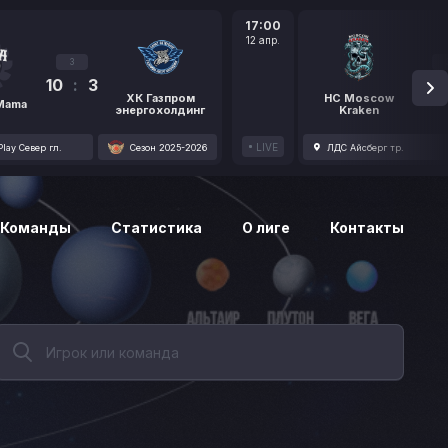
17:00
12 апр.
3
10
:
3
1
ХК Газпром
HC Moscow
 Mama
энергохолдинг
Kraken
LIVE
lay Север гл.
Сезон 2025-2026
ЛДС Айсберг тр.
Команды
Статистика
О лиге
Контакты