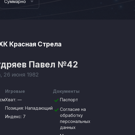
Суммарно
ХК Красная Стрела
удряев Павел
№42
, 26 июня 1982
Игровые
Документы
8см
Хват:
—
Паспорт
Позиция:
Нападающий
Согласие на
обработку
Индекс: 7
персональных
данных