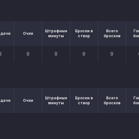
Штрафные
Броски в
Всего
Го
едачи
Очки
минуты
створ
бросков
бо
0
0
0
0
0
Штрафные
Броски в
Всего
Го
едачи
Очки
минуты
створ
бросков
бо