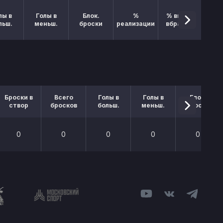
лы в
Голы в
Блок.
%
% выигр.
льш.
меньш.
броски
реализации
вбрасыв.
Броски в
Всего
Голы в
Голы в
Блок.
створ
бросков
больш.
меньш.
броски
0
0
0
0
0