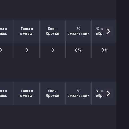
лы в
Голы в
Блок.
%
% выигр.
льш.
меньш.
броски
реализации
вбрасыв.
0
0
0
0%
0%
лы в
Голы в
Блок.
%
% выигр.
льш.
меньш.
броски
реализации
вбрасыв.