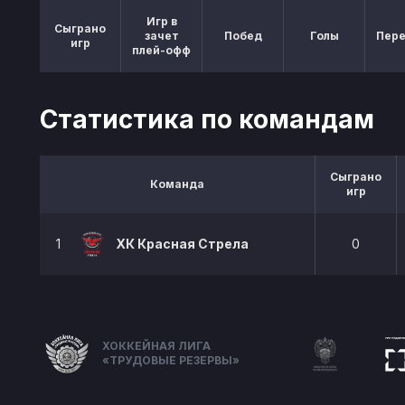
Игр в
Сыграно
зачет
Побед
Голы
Пер
игр
плей-офф
Статистика по командам
Сыграно
Команда
игр
1
ХК Красная Стрела
0
ХОККЕЙНАЯ ЛИГА
«ТРУДОВЫЕ РЕЗЕРВЫ»