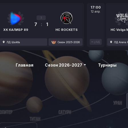
17:00
12 апр.
3
7
:
1
ХК КАЛИБР 89
HC ROCKETS
HC Volga
LIVE
ЛД Шайба
Сезон 2025-2026
ЛД Arena P
Главная
Сезон 2026-2027
Турниры