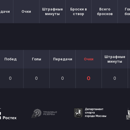
Штрафные
Броски в
Всего
Го
едачи
Очки
минуты
створ
бросков
бо
Штрафные
Побед
Голы
Передачи
Очки
минуты
0
0
0
0
0