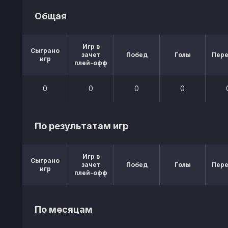
Общая
Игр в
Сыграно
зачет
Побед
Голы
Пер
игр
плей-офф
0
0
0
0
По результатам игр
Игр в
Сыграно
зачет
Побед
Голы
Пер
игр
плей-офф
По месяцам