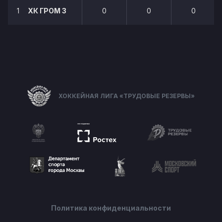
1
ХК ГРОМ 3
0
0
0
ХОККЕЙНАЯ ЛИГА «ТРУДОВЫЕ РЕЗЕРВЫ»
Политика конфиденциальности