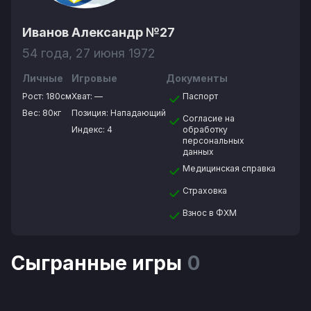
Иванов Александр
№27
54 года, 27 июня 1972
Личные
Игровые
Документы
Рост:
180см
Хват:
—
Паспорт
Вес:
80кг
Позиция:
Нападающий
Согласие на
Индекс: 4
обработку
персональных
данных
Медицинская справка
Страховка
Взнос в ФХМ
Сыгранные игры
0