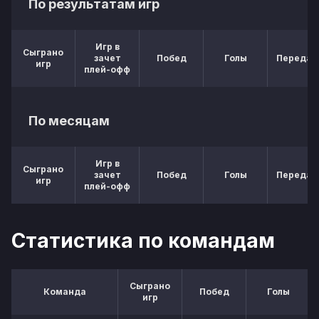
По результатам игр
Игр в
Сыграно
зачет
Побед
Голы
Передач
игр
плей-офф
По месяцам
Игр в
Сыграно
зачет
Побед
Голы
Передач
игр
плей-офф
Статистика по командам
Сыграно
Команда
Побед
Голы
игр