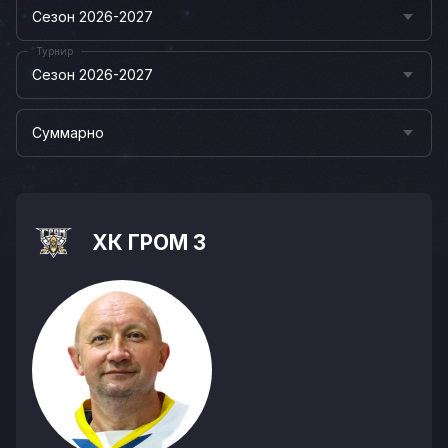
Сезон 2026-2027
Турнир
Сезон 2026-2027
Суммарно
ХК ГРОМ 3