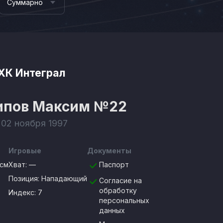
Суммарно
ХК Интеграл
ипов Максим
№22
 02 ноября 1997
Игровые
Документы
6см
Хват:
—
Паспорт
Позиция:
Нападающий
Согласие на
обработку
Индекс: 7
персональных
данных