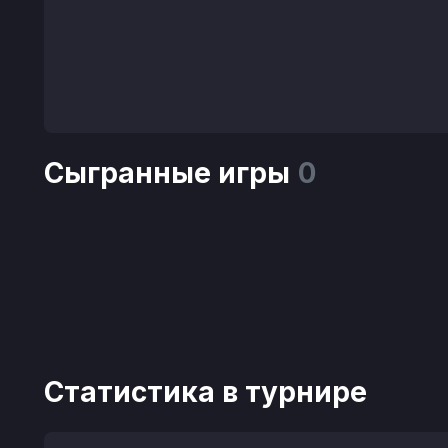
Сыгранные игры
0
Статистика в турнире