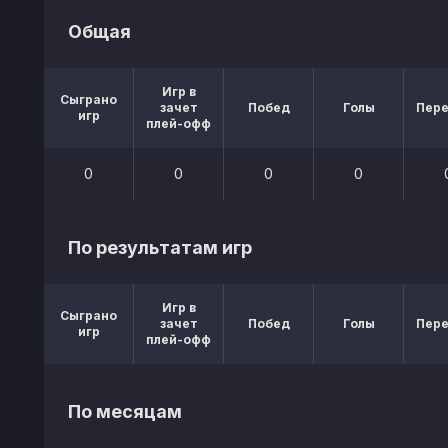
Общая
Игр в
Сыграно
зачет
Побед
Голы
Пер
игр
плей-офф
0
0
0
0
По результатам игр
Игр в
Сыграно
зачет
Побед
Голы
Пер
игр
плей-офф
По месяцам