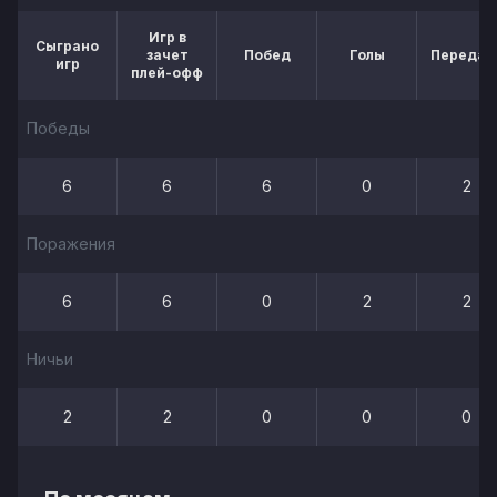
Игр в
Сыграно
зачет
Побед
Голы
Передач
игр
плей-офф
Победы
6
6
6
0
2
Поражения
6
6
0
2
2
Ничьи
2
2
0
0
0