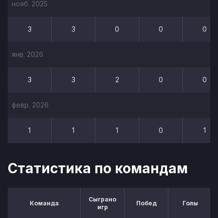
нояб. 2025
3
3
0
0
0
янв. 2026
3
3
2
0
0
февр. 2026
1
1
1
0
1
Статистика по командам
Сыграно
Команда
Побед
Голы
игр