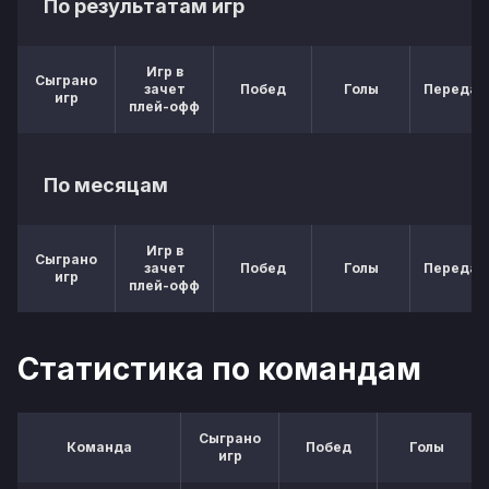
По результатам игр
Игр в
Сыграно
зачет
Побед
Голы
Передач
игр
плей-офф
По месяцам
Игр в
Сыграно
зачет
Побед
Голы
Передач
игр
плей-офф
Статистика по командам
Сыграно
Команда
Побед
Голы
игр