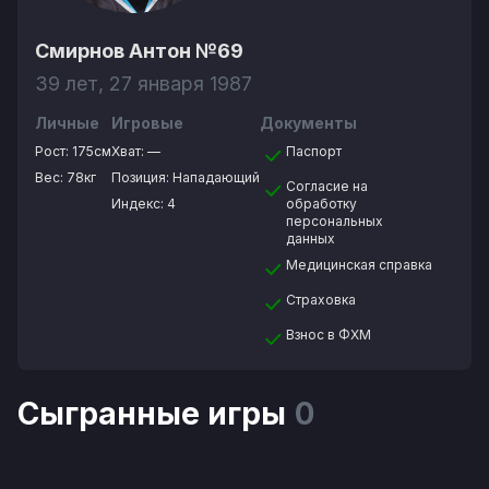
Смирнов Антон
№69
39 лет, 27 января 1987
Личные
Игровые
Документы
Рост:
175см
Хват:
—
Паспорт
Вес:
78кг
Позиция:
Нападающий
Согласие на
Индекс: 4
обработку
персональных
данных
Медицинская справка
Страховка
Взнос в ФХМ
Сыгранные игры
0