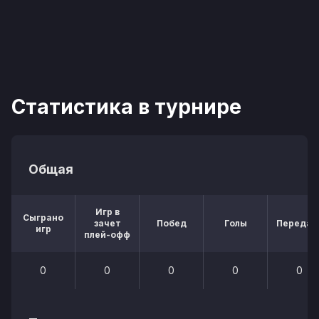
Статистика в турнире
Общая
Игр в
Сыграно
зачет
Побед
Голы
Передач
игр
плей-офф
0
0
0
0
0