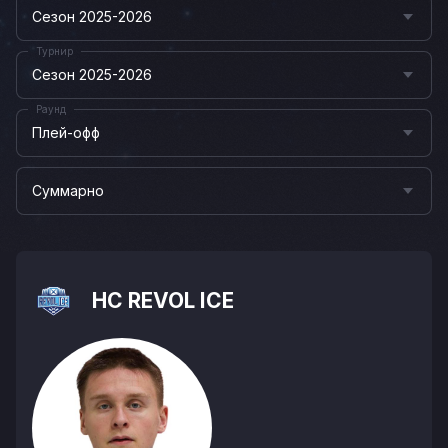
Сезон 2025-2026
Турнир
Сезон 2025-2026
Раунд
Плей-офф
Суммарно
НС REVOL ICE