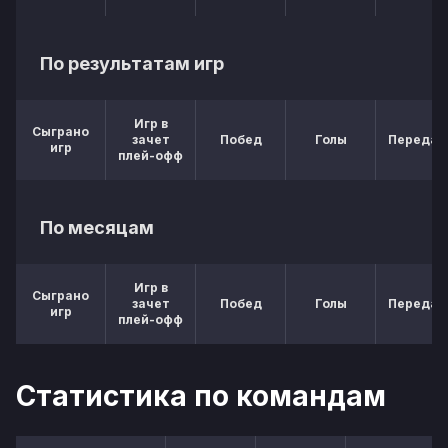
По результатам игр
Игр в
Сыграно
зачет
Побед
Голы
Передач
игр
плей-офф
По месяцам
Игр в
Сыграно
зачет
Побед
Голы
Передач
игр
плей-офф
Статистика по командам