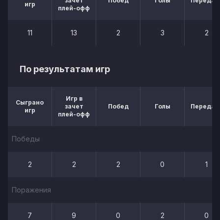
зачет
Побед
Голы
Передач
игр
плей-офф
11
13
2
3
2
По результатам игр
Игр в
Сыграно
зачет
Побед
Голы
Передач
игр
плей-офф
Победы
2
2
2
0
1
Поражения
7
9
0
2
0