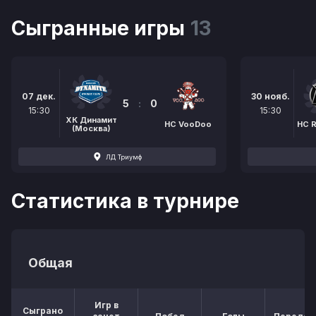
Сыгранные игры
13
07 дек.
30 нояб.
5
:
0
15:30
15:30
ХК Динамит
HC VooDoo
HC 
(Москва)
ЛД Триумф
Статистика в турнире
Общая
Игр в
Сыграно