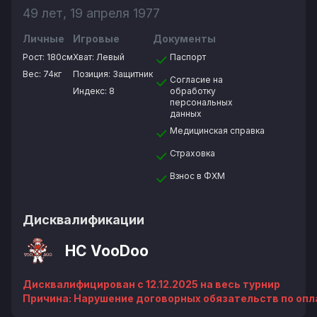
49 лет, 19 апреля 1977
Личные
Игровые
Документы
Рост:
180см
Хват:
Левый
Паспорт
Вес:
74кг
Позиция:
Защитник
Согласие на
Индекс: 8
обработку
персональных
данных
Медицинская справка
Страховка
Взнос в ФХМ
Дисквалификации
HC VooDoo
Дисквалифицирован
c 12.12.2025
на весь турнир
Причина: Нарушение договорных обязательств по оплат