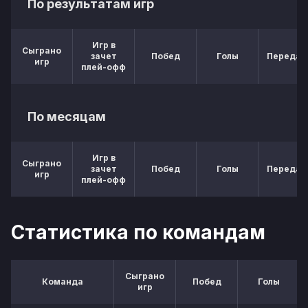
По результатам игр
Игр в
Сыграно
зачет
Побед
Голы
Передач
игр
плей-офф
По месяцам
Игр в
Сыграно
зачет
Побед
Голы
Передач
игр
плей-офф
Статистика по командам
Сыграно
Команда
Побед
Голы
игр