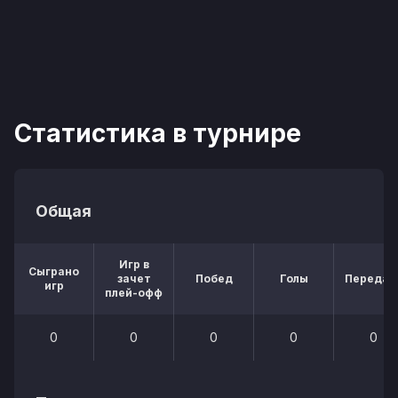
Статистика в турнире
Общая
Игр в
Сыграно
зачет
Побед
Голы
Передач
игр
плей-офф
0
0
0
0
0