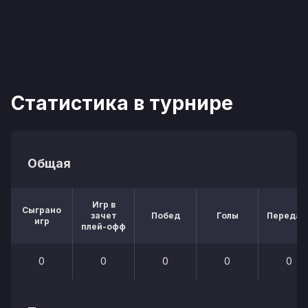
Статистика в турнире
Общая
Игр в
Сыграно
зачет
Побед
Голы
Передач
игр
плей-офф
0
0
0
0
0