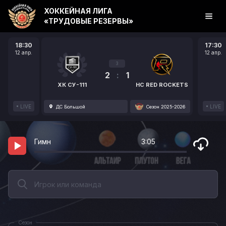
ХОККЕЙНАЯ ЛИГА
«ТРУДОВЫЕ РЕЗЕРВЫ»
18:30
17:30
12 апр.
12 апр.
3
2
:
1
ХК СУ-111
HC RED ROCKETS
LIVE
LIVE
ДС Большой
Сезон 2025-2026
Гимн
3:05
Сезон