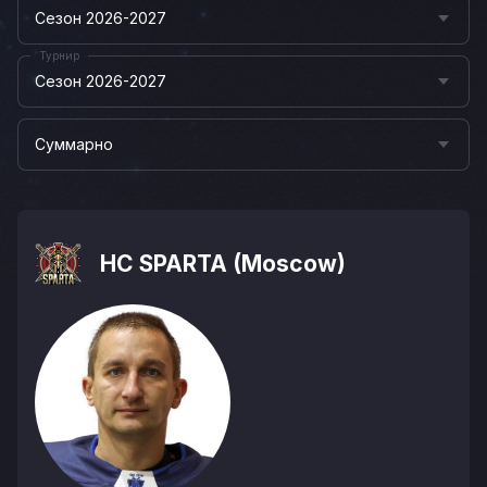
Сезон 2026-2027
Турнир
Сезон 2026-2027
Суммарно
HC SPARTA (Moscow)