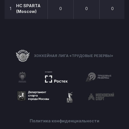
HC SPARTA
1
0
0
0
(Moscow)
ХОККЕЙНАЯ ЛИГА «ТРУДОВЫЕ РЕЗЕРВЫ»
Политика конфиденциальности