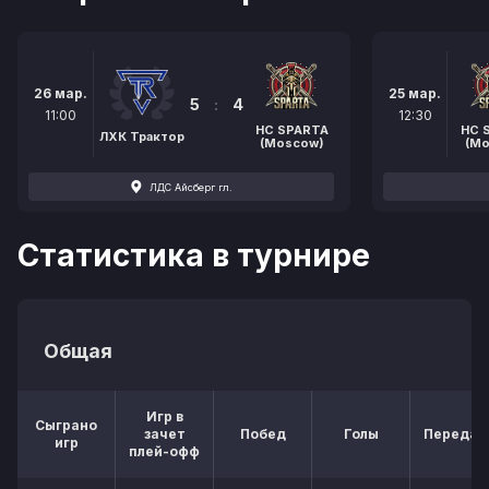
26 мар.
25 мар.
5
:
4
11:00
12:30
HC SPARTA
HC 
ЛХК Трактор
(Moscow)
(Mo
ЛДС Айсберг гл.
Статистика в турнире
Общая
Игр в
Сыграно
зачет
Побед
Голы
Передач
игр
плей-офф