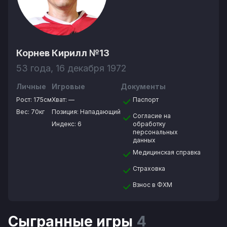
Корнев Кирилл
№13
53 года, 16 декабря 1972
Личные
Игровые
Документы
Рост:
175см
Хват:
—
Паспорт
Вес:
70кг
Позиция:
Нападающий
Согласие на
Индекс: 6
обработку
персональных
данных
Медицинская справка
Страховка
Взнос в ФХМ
Сыгранные игры
4