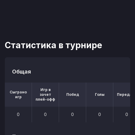
Статистика в турнире
Общая
Игр в
Сыграно
зачет
Побед
Голы
Передач
игр
плей-офф
0
0
0
0
0