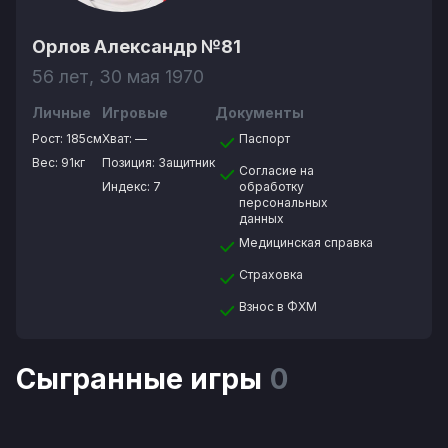
Орлов Александр
№81
56 лет, 30 мая 1970
Личные
Игровые
Документы
Рост:
185см
Хват:
—
Паспорт
Вес:
91кг
Позиция:
Защитник
Согласие на
Индекс: 7
обработку
персональных
данных
Медицинская справка
Страховка
Взнос в ФХМ
Сыгранные игры
0