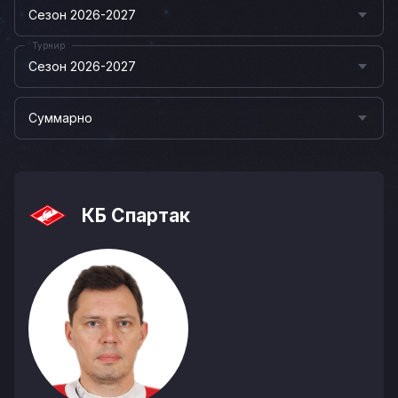
Сезон 2026-2027
Турнир
Сезон 2026-2027
Суммарно
КБ Спартак