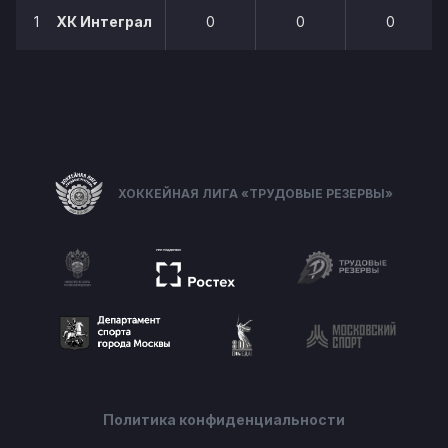
1
ХК Интеграл
0
0
0
ХОККЕЙНАЯ ЛИГА «ТРУДОВЫЕ РЕЗЕРВЫ»
Политика конфиденциальности