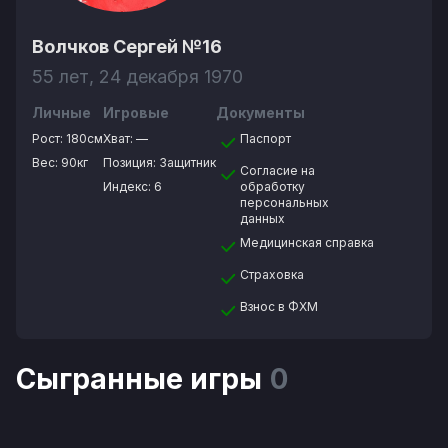
Волчков Сергей
№16
55 лет, 24 декабря 1970
Личные
Игровые
Документы
Рост:
180см
Хват:
—
Паспорт
Вес:
90кг
Позиция:
Защитник
Согласие на
Индекс: 6
обработку
персональных
данных
Медицинская справка
Страховка
Взнос в ФХМ
Сыгранные игры
0