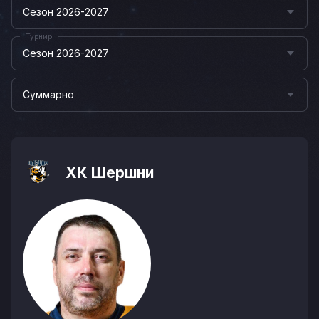
Сезон 2026-2027
Турнир
Сезон 2026-2027
Суммарно
ХК Шершни