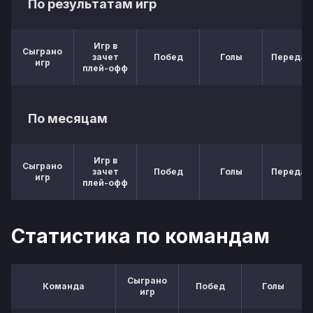
По результатам игр
Игр в
Сыграно
зачет
Побед
Голы
Передач
игр
плей-офф
По месяцам
Игр в
Сыграно
зачет
Побед
Голы
Передач
игр
плей-офф
Статистика по командам
Сыграно
Команда
Побед
Голы
игр