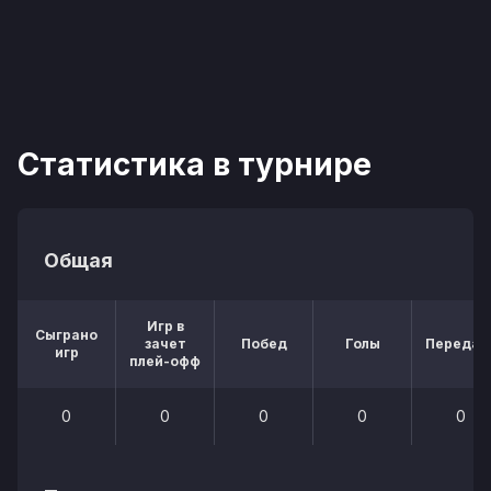
Статистика в турнире
Общая
Игр в
Сыграно
зачет
Побед
Голы
Передач
игр
плей-офф
0
0
0
0
0