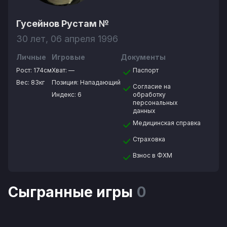
Гусейнов Рустам
№
30 лет, 06 апреля 1996
Личные
Игровые
Документы
Рост:
174см
Хват:
—
Паспорт
Вес:
83кг
Позиция:
Нападающий
Согласие на
Индекс: 6
обработку
персональных
данных
Медицинская справка
Страховка
Взнос в ФХМ
Сыгранные игры
0