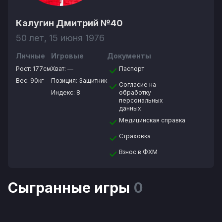
Калугин Дмитрий
№40
50 лет, 15 июня 1976
Личные
Игровые
Документы
Рост:
177см
Хват:
—
Паспорт
Вес:
90кг
Позиция:
Защитник
Согласие на
Индекс: 8
обработку
персональных
данных
Медицинская справка
Страховка
Взнос в ФХМ
Сыгранные игры
0