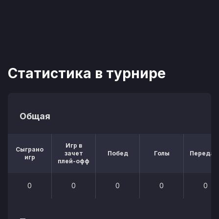
Статистика в турнире
Общая
Игр в
Сыграно
зачет
Побед
Голы
Передач
игр
плей-офф
0
0
0
0
0