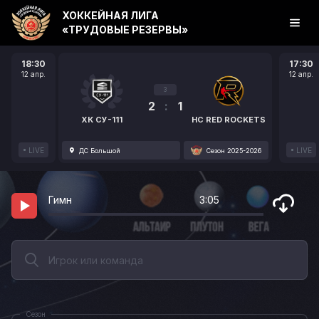
ХОККЕЙНАЯ ЛИГА
«ТРУДОВЫЕ РЕЗЕРВЫ»
18:30
17:30
12 апр.
12 апр.
3
2
:
1
ХК СУ-111
HC RED ROCKETS
LIVE
LIVE
ДС Большой
Сезон 2025-2026
Гимн
3:05
Сезон