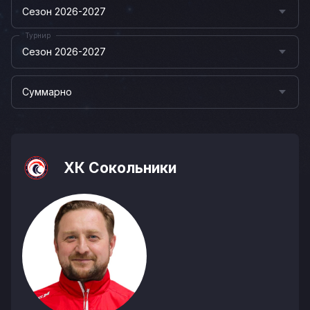
Сезон 2026-2027
Турнир
Сезон 2026-2027
Суммарно
ХК Сокольники