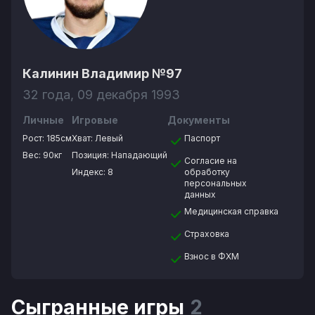
Калинин Владимир
№97
32 года, 09 декабря 1993
Личные
Игровые
Документы
Рост:
185см
Хват:
Левый
Паспорт
Вес:
90кг
Позиция:
Нападающий
Согласие на
Индекс: 8
обработку
персональных
данных
Медицинская справка
Страховка
Взнос в ФХМ
Сыгранные игры
2