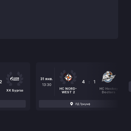
31 янв.
2
4
:
1
13:30
HC NORD-
HC Hockey
ХК Бургаз
WEST 2
Doctors
ЛД Триумф