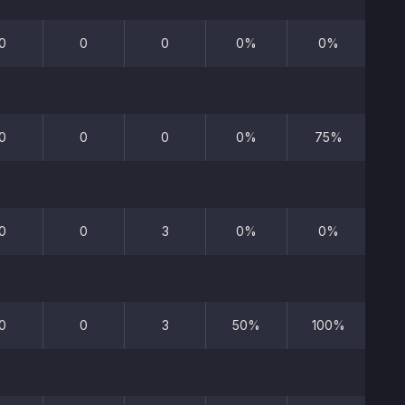
0
0
0
0%
0%
0
0
0
0%
75%
0
0
3
0%
0%
0
0
3
50%
100%