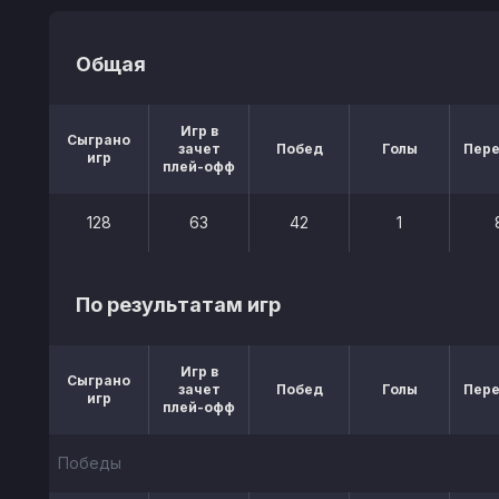
Общая
Игр в
Сыграно
зачет
Побед
Голы
Пер
игр
плей-офф
128
63
42
1
По результатам игр
Игр в
Сыграно
зачет
Побед
Голы
Пер
игр
плей-офф
Победы