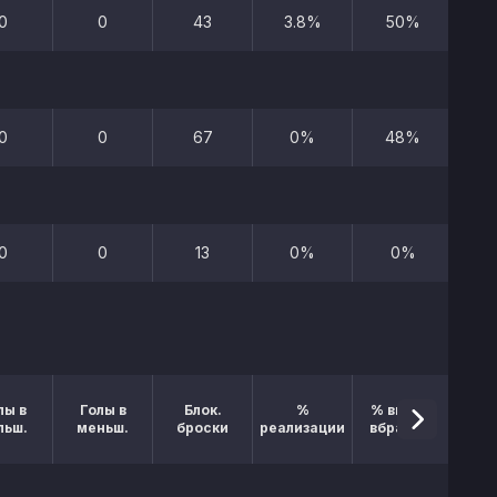
0
0
43
3.8%
50%
0
0
67
0%
48%
0
0
13
0%
0%
лы в
Голы в
Блок.
%
% выигр.
льш.
меньш.
броски
реализации
вбрасыв.