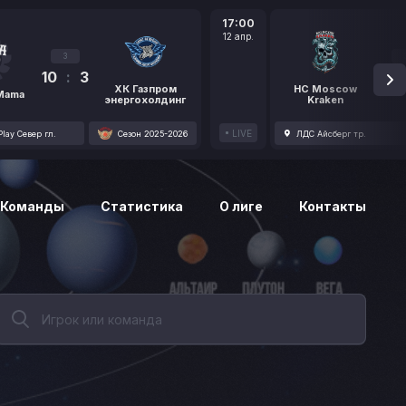
17:00
12 апр.
3
10
:
3
1
ХК Газпром
HC Moscow
 Mama
энергохолдинг
Kraken
LIVE
lay Север гл.
Сезон 2025-2026
ЛДС Айсберг тр.
Команды
Статистика
О лиге
Контакты