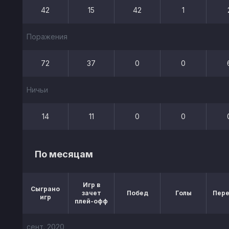
42
15
42
1
Поражения
72
37
0
0
Ничьи
14
11
0
0
По месяцам
Игр в
Сыграно
зачет
Побед
Голы
Пер
игр
плей-офф
сент. 2020