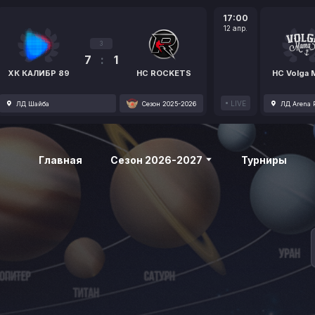
17:00
12 апр.
3
7
:
1
ХК КАЛИБР 89
HC ROCKETS
HC Volga
LIVE
ЛД Шайба
Сезон 2025-2026
ЛД Arena P
Главная
Сезон 2026-2027
Турниры