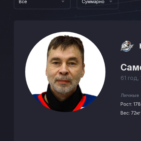
Все
Суммарно
Сам
61 год,
Личные
Рост:
17
Вес:
72кг