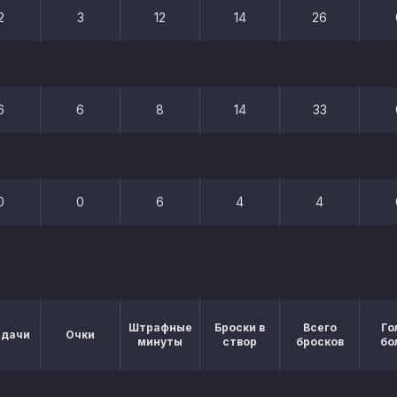
2
3
12
14
26
6
6
8
14
33
0
0
6
4
4
Штрафные
Броски в
Всего
Го
едачи
Очки
минуты
створ
бросков
бо