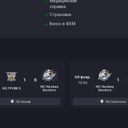
Медицинская
справка
Страховка
Взнос в ФХМ
08 февр.
1
:
6
1
:
13:00
HC Hockey
HC Hockey
ХК ГРОМ 3
Doctors
Doctors
ЛД Триумф
ЛД Сокольники