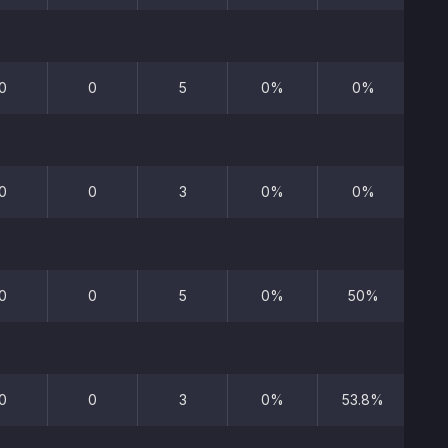
0
0
5
0%
0%
0
0
3
0%
0%
0
0
5
0%
50%
0
0
3
0%
53.8%