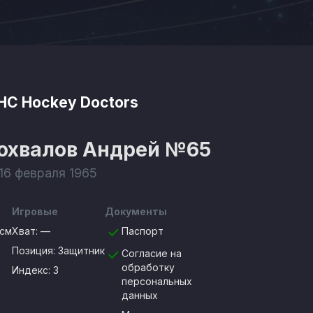
HC Hockey Doctors
охвалов Андрей
№65
 16 февраля 1965
Игровые
Документы
8см
Хват:
—
Паспорт
Позиция:
Защитник
Согласие на
обработку
Индекс: 3
персональных
данных