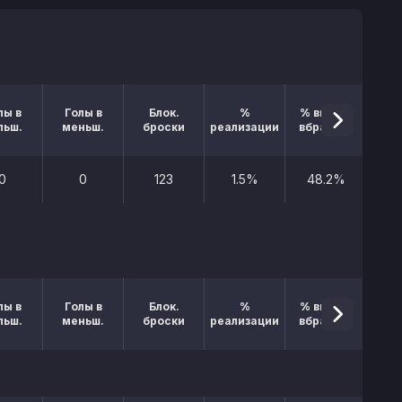
лы в
Голы в
Блок.
%
% выигр.
льш.
меньш.
броски
реализации
вбрасыв.
0
0
123
1.5%
48.2%
лы в
Голы в
Блок.
%
% выигр.
льш.
меньш.
броски
реализации
вбрасыв.