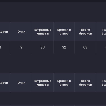
Штрафные
Броски в
Всего
Го
едачи
Очки
минуты
створ
бросков
бо
8
9
26
32
63
Штрафные
Броски в
Всего
Го
едачи
Очки
минуты
створ
бросков
бо