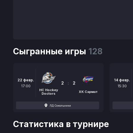
Сыгранные игры
128
22 февр.
14 февр.
2
:
2
17:00
15:30
HC Hockey
ХК Сармат
Doctors
ЛД Сокольники
Статистика в турнире