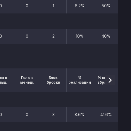
0
0
1
6.2%
50%
0
0
2
10%
40%
лы в
Голы в
Блок.
%
% выигр.
льш.
меньш.
броски
реализации
вбрасыв.
0
0
3
8.6%
41.6%