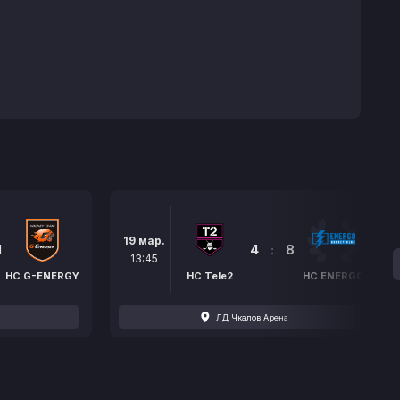
19 мар.
1
4
:
8
13:45
HC G-ENERGY
HC Tele2
HC ENERGO
ЛД Чкалов Арена