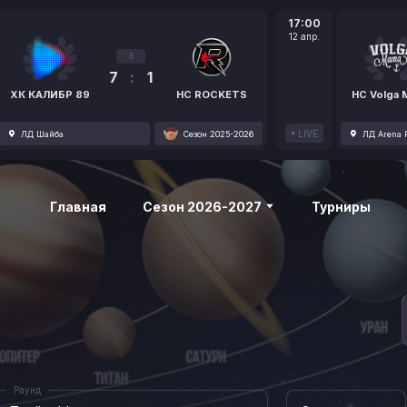
17:00
12 апр.
3
7
:
1
ХК КАЛИБР 89
HC ROCKETS
HC Volga
LIVE
ЛД Шайба
Сезон 2025-2026
ЛД Arena P
Главная
Сезон 2026-2027
Турниры
Раунд