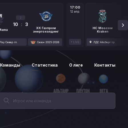
17:00
12 апр.
3
10
:
3
1
ХК Газпром
HC Moscow
 Mama
энергохолдинг
Kraken
LIVE
lay Север гл.
Сезон 2025-2026
ЛДС Айсберг тр.
Команды
Статистика
О лиге
Контакты