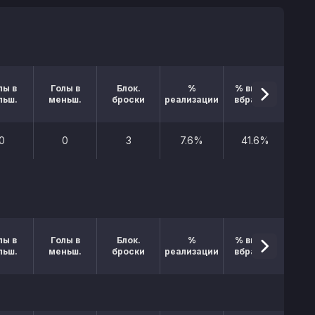
лы в
Голы в
Блок.
%
% выигр.
льш.
меньш.
броски
реализации
вбрасыв.
0
0
3
7.6%
41.6%
лы в
Голы в
Блок.
%
% выигр.
льш.
меньш.
броски
реализации
вбрасыв.