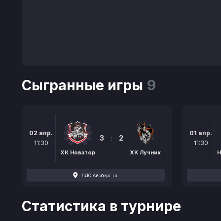
Сыгранные игры
9
02 апр.
01 апр.
3
:
2
11:30
11:30
ХК Новатор
ХК Лучник
H
ЛДС Айсберг гл.
Статистика в турнире