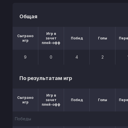
Общая
Игр в
Сыграно
зачет
Побед
Голы
Пер
игр
плей-офф
9
0
4
2
По результатам игр
Игр в
Сыграно
зачет
Побед
Голы
Пер
игр
плей-офф
Победы