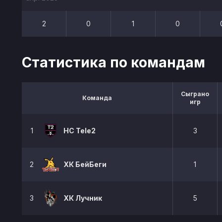
2
0
1
0
Статистика по командам
Сыграно
Команда
игр
1
HC Tele2
3
2
ХК БейБеги
1
3
ХК Лучник
5