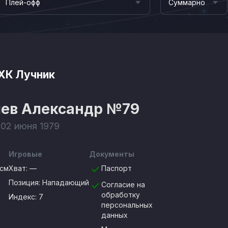
Плей-офф
Суммарно
ХК Лучник
чев Александр
№79
 02 июня 1979
Игровые
Документы
7см
Хват:
—
Паспорт
Позиция:
Нападающий
Согласие на
обработку
Индекс: 7
персональных
данных