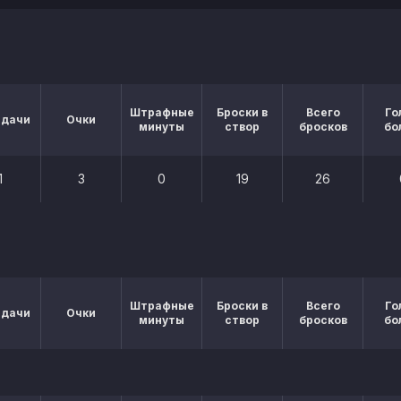
Штрафные
Броски в
Всего
Го
едачи
Очки
минуты
створ
бросков
бо
1
3
0
19
26
Штрафные
Броски в
Всего
Го
едачи
Очки
минуты
створ
бросков
бо