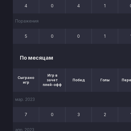
4
0
4
1
Поражения
5
0
0
1
По месяцам
Игр в
Сыграно
зачет
Побед
Голы
Пер
игр
плей-офф
мар. 2023
7
0
3
2
апр. 2023