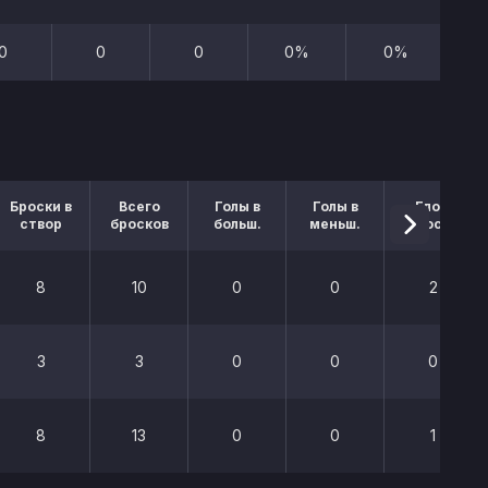
0
0
0
0%
0%
Броски в
Всего
Голы в
Голы в
Блок.
створ
бросков
больш.
меньш.
броски
8
10
0
0
2
3
3
0
0
0
8
13
0
0
1