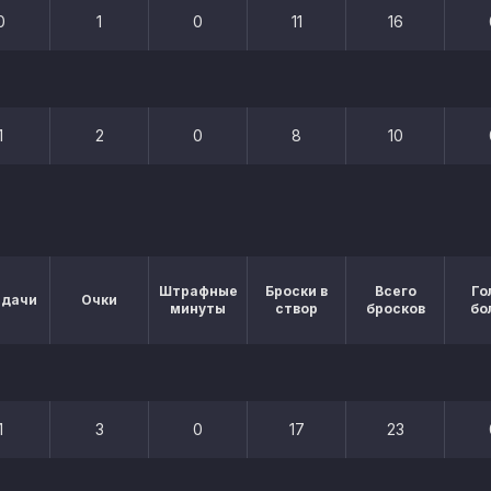
0
1
0
11
16
1
2
0
8
10
Штрафные
Броски в
Всего
Го
едачи
Очки
минуты
створ
бросков
бо
1
3
0
17
23