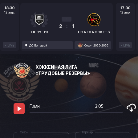
18:30
17:30
12 апр.
12 апр.
3
2
:
1
ХК СУ-111
HC RED ROCKETS
LIVE
LIVE
ДС Большой
Сезон 2025-2026
ХОККЕЙНАЯ ЛИГА
«ТРУДОВЫЕ РЕЗЕРВЫ»
Гимн
3:05
Сезон
Турнир