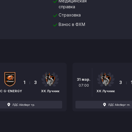
Медицинская
справка
Страховка
Взнос в ФХМ
31 мар.
1
:
3
3
:
07:00
C G-ENERGY
ХК Лучник
ХК Лучник
ЛДС Айсберг тр.
ЛДС Айсберг гл.