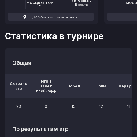
ХК Молнии
МОСЦВЕТТОР
МОСЦ
Вольта
Г
ЛДС Айсберг тренировочная арена
Статистика в турнире
Общая
Игр в
Сыграно
зачет
Побед
Голы
Передач
игр
плей-офф
23
0
15
12
11
По результатам игр