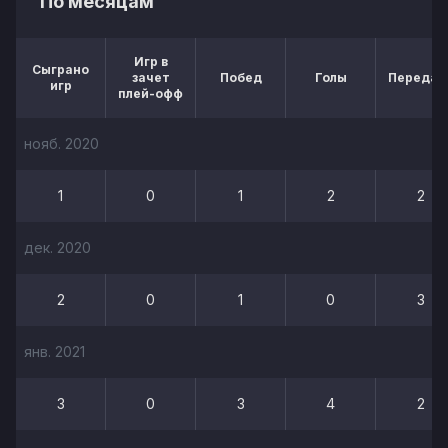
По месяцам
Игр в
Сыграно
зачет
Побед
Голы
Передач
игр
плей-офф
нояб. 2020
1
0
1
2
2
дек. 2020
2
0
1
0
3
янв. 2021
3
0
3
4
2