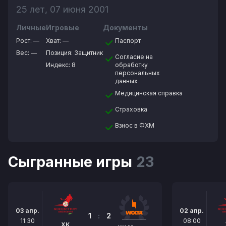
25 лет, 07 июня 2001
Личные
Игровые
Документы
Рост:
—
Хват:
—
Паспорт
Вес:
—
Позиция:
Защитник
Согласие на
Индекс: 8
обработку
персональных
данных
Медицинская справка
Страховка
Взнос в ФХМ
Сыгранные игры
23
03 апр.
02 апр.
1
:
2
11:30
08:00
ХК