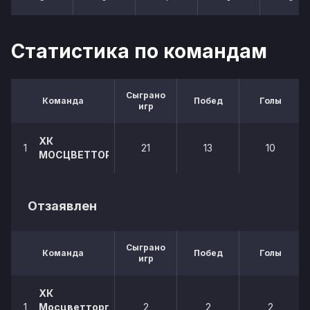
Статистика по командам
Сыграно
Команда
Побед
Голы
игр
ХК
1
21
13
10
МОСЦВЕТТОРГ
Отзаявлен
Сыграно
Команда
Побед
Голы
игр
ХК
1
Мосцветторг
2
2
2