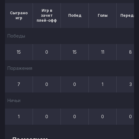
Игр в
Сыграно
зачет
Побед
Голы
Передач
игр
плей-офф
Победы
15
0
15
11
8
Поражения
7
0
0
1
3
Ничьи
1
0
0
0
0