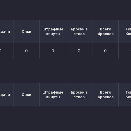
Штрафные
Броски в
Всего
Го
едачи
Очки
минуты
створ
бросков
бо
0
0
0
0
0
Штрафные
Броски в
Всего
Го
едачи
Очки
минуты
створ
бросков
бо