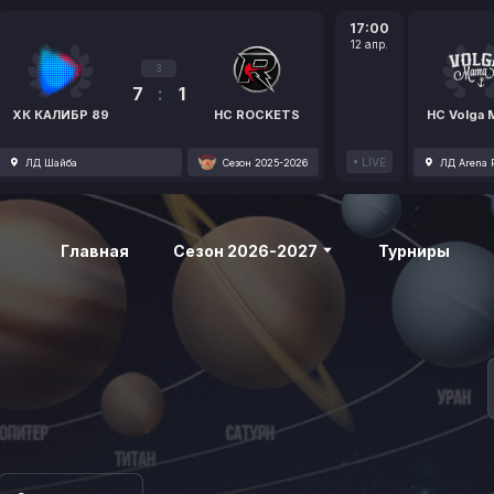
17:00
12 апр.
3
7
:
1
ХК КАЛИБР 89
HC ROCKETS
HC Volga
LIVE
ЛД Шайба
Сезон 2025-2026
ЛД Arena P
Главная
Сезон 2026-2027
Турниры