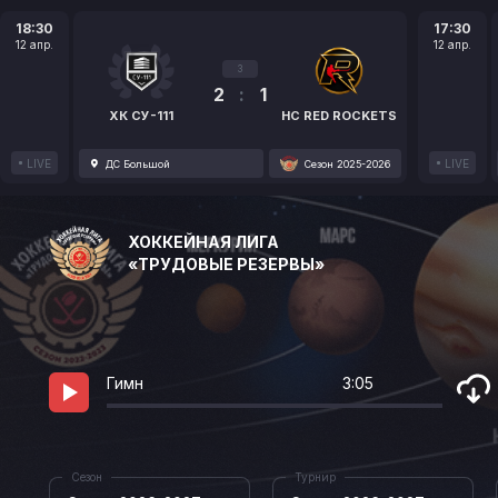
18:30
17:30
12 апр.
12 апр.
3
2
:
1
ХК СУ-111
HC RED ROCKETS
LIVE
LIVE
ДС Большой
Сезон 2025-2026
ХОККЕЙНАЯ ЛИГА
«ТРУДОВЫЕ РЕЗЕРВЫ»
Гимн
3:05
Сезон
Турнир