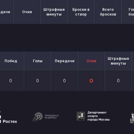
Штрафные
Броски в
Всего
Го
едачи
Очки
минуты
створ
бросков
бо
Штрафные
Побед
Голы
Передачи
Очки
минуты
0
0
0
0
0