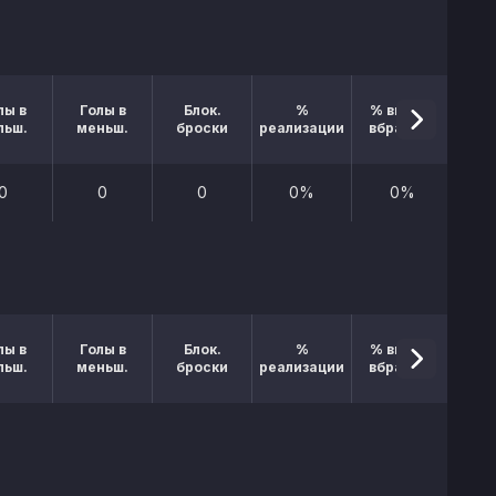
лы в
Голы в
Блок.
%
% выигр.
льш.
меньш.
броски
реализации
вбрасыв.
0
0
0
0%
0%
лы в
Голы в
Блок.
%
% выигр.
льш.
меньш.
броски
реализации
вбрасыв.