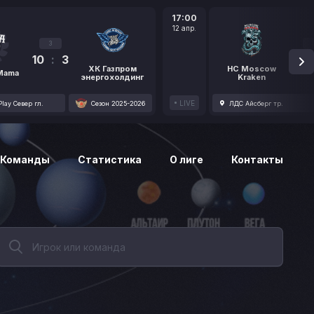
17:00
12 апр.
3
10
:
3
1
ХК Газпром
HC Moscow
 Mama
энергохолдинг
Kraken
LIVE
lay Север гл.
Сезон 2025-2026
ЛДС Айсберг тр.
Команды
Статистика
О лиге
Контакты