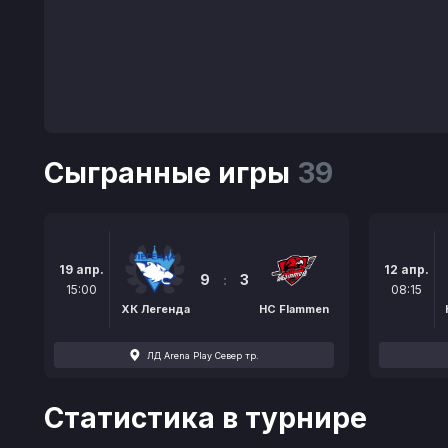
Сыгранные игры
39
19 апр.
12 апр.
9
:
3
15:00
08:15
ХК Легенда
HC Flammen
ЛД Arena Play Север тр.
Статистика в турнире