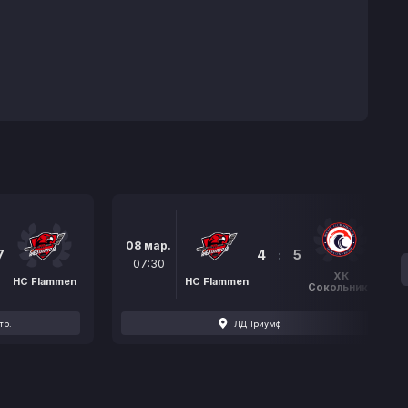
08 мар.
7
4
:
5
07:30
ХК
HC Flammen
HC Flammen
Сокольники
тр.
ЛД Триумф