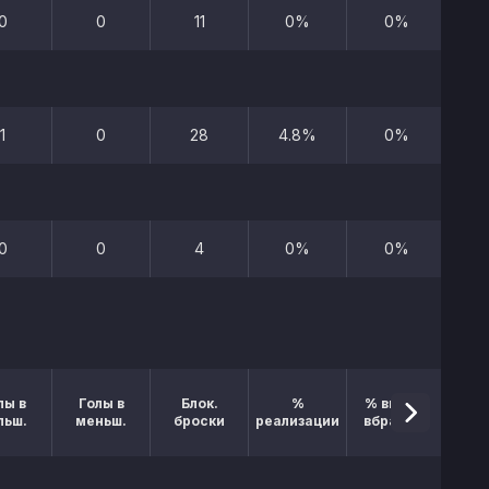
0
0
11
0%
0%
1
0
28
4.8%
0%
0
0
4
0%
0%
лы в
Голы в
Блок.
%
% выигр.
льш.
меньш.
броски
реализации
вбрасыв.