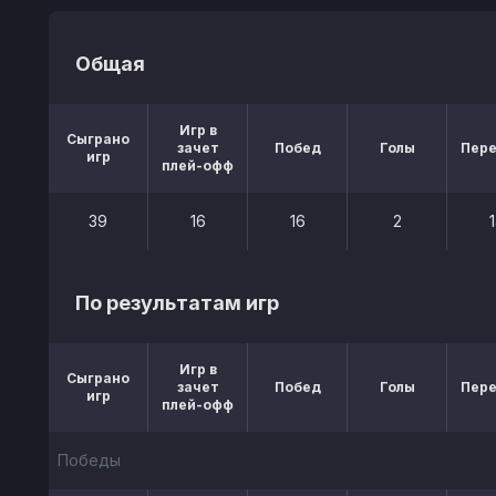
Общая
Игр в
Сыграно
зачет
Побед
Голы
Пер
игр
плей-офф
39
16
16
2
По результатам игр
Игр в
Сыграно
зачет
Побед
Голы
Пер
игр
плей-офф
Победы