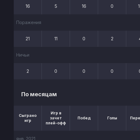
16
5
16
0
Поражения
21
11
0
2
Ничьи
2
0
0
0
По месяцам
Игр в
Сыграно
зачет
Побед
Голы
Пер
игр
плей-офф
янв. 2021