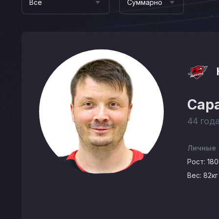
Все
Суммарно
Сар
44 года
Личные
Рост:
18
Вес:
82кг