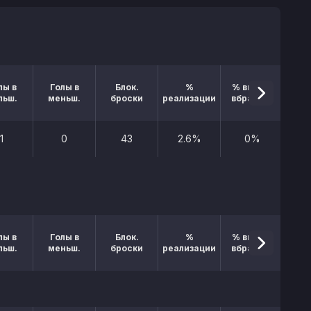
лы в
Голы в
Блок.
%
% выигр.
льш.
меньш.
броски
реализации
вбрасыв.
1
0
43
2.6%
0%
лы в
Голы в
Блок.
%
% выигр.
льш.
меньш.
броски
реализации
вбрасыв.