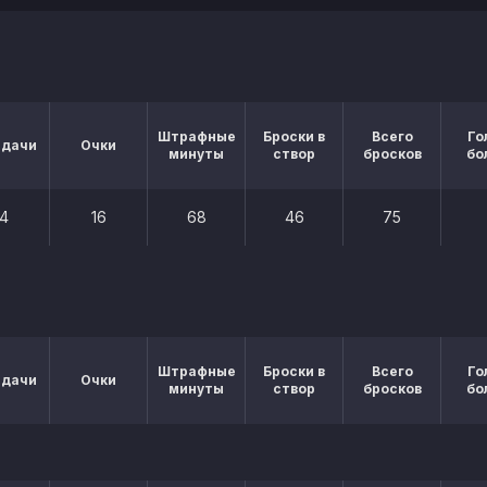
Штрафные
Броски в
Всего
Го
едачи
Очки
минуты
створ
бросков
бо
14
16
68
46
75
Штрафные
Броски в
Всего
Го
едачи
Очки
минуты
створ
бросков
бо