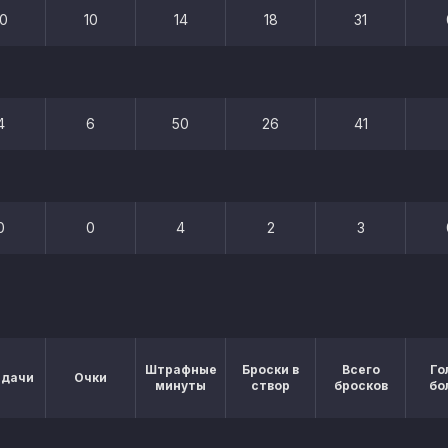
10
10
14
18
31
4
6
50
26
41
0
0
4
2
3
Штрафные
Броски в
Всего
Го
едачи
Очки
минуты
створ
бросков
бо