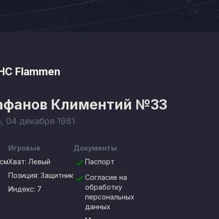
HC Flammen
афанов Климентий
№33
, 04 декабря 1981
Игровые
Документы
0см
Хват:
Левый
Паспорт
Позиция:
Защитник
Согласие на
обработку
Индекс: 7
персональных
данных