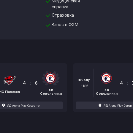
Медицинская
справка
Страховка
Взнос в ФХМ
06 апр.
4
:
6
4
:
11:15
ХК
ХК
HC Flammen
Сокольники
Сокольники
ЛД Arena Play Север тр.
ЛД Arena Play Север 