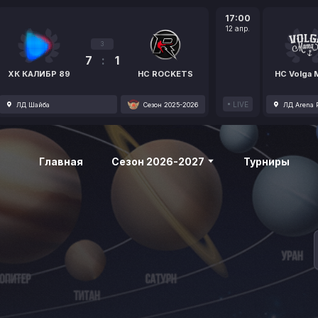
17:00
12 апр.
3
7
:
1
ХК КАЛИБР 89
HC ROCKETS
HC Volga
LIVE
ЛД Шайба
Сезон 2025-2026
ЛД Arena P
Главная
Сезон 2026-2027
Турниры