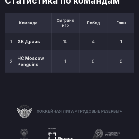
Статистика по командам
Сыграно
Команда
Побед
Голы
игр
1
ХК Драйв
10
4
1
HC Moscow
2
1
0
0
Penguins
ХОККЕЙНАЯ ЛИГА «ТРУДОВЫЕ РЕЗЕРВЫ»