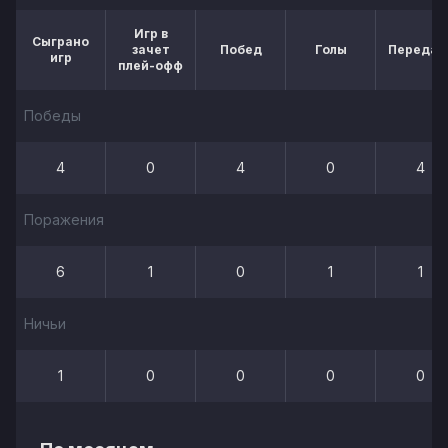
Игр в
Сыграно
зачет
Побед
Голы
Передач
игр
плей-офф
Победы
4
0
4
0
4
Поражения
6
1
0
1
1
Ничьи
1
0
0
0
0