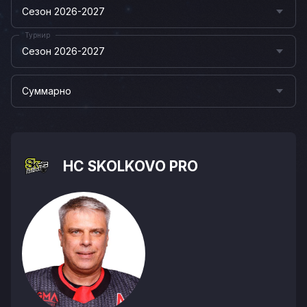
Сезон 2026-2027
Турнир
Сезон 2026-2027
Суммарно
HC SKOLKOVO PRO