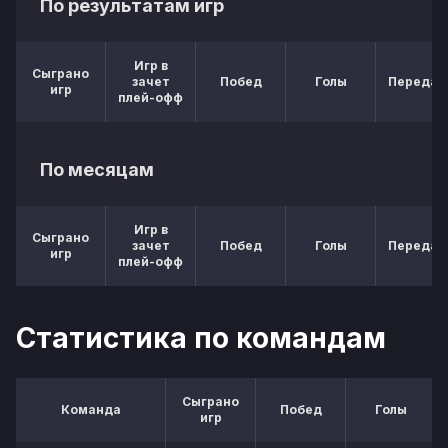
По результатам игр
Игр в
Сыграно
зачет
Побед
Голы
Передач
игр
плей-офф
По месяцам
Игр в
Сыграно
зачет
Побед
Голы
Передач
игр
плей-офф
Статистика по командам
Сыграно
Команда
Побед
Голы
игр