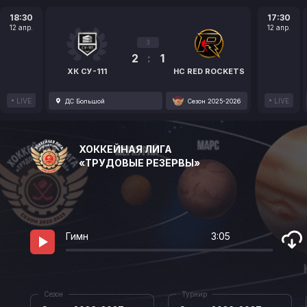
18:30
17:30
12 апр.
12 апр.
3
2
:
1
ХК СУ-111
HC RED ROCKETS
LIVE
LIVE
ДС Большой
Сезон 2025-2026
ХОККЕЙНАЯ ЛИГА
«ТРУДОВЫЕ РЕЗЕРВЫ»
Гимн
3:05
Сезон
Турнир