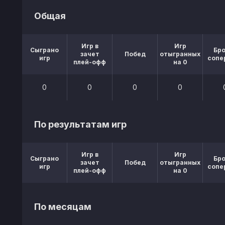
Общая
Игр в
Игр
Сыграно
Бр
зачет
Побед
отыгранных
игр
сопе
плей-офф
на 0
0
0
0
0
По результатам игр
Игр в
Игр
Сыграно
Бр
зачет
Побед
отыгранных
игр
сопе
плей-офф
на 0
По месяцам