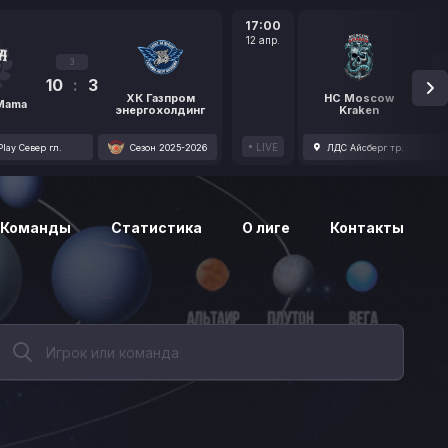
17:00
12 апр.
3
10
:
3
1
ХК Газпром
HC Moscow
 Mama
энергохолдинг
Kraken
LIVE
lay Север гл.
Сезон 2025-2026
ЛДС Айсберг тр.
Команды
Статистика
О лиге
Контакты