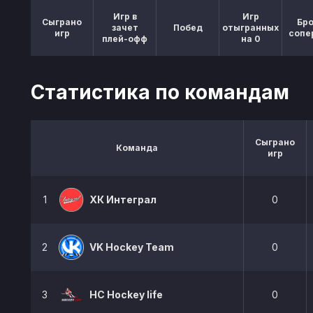
Игр в
Игр
Сыграно
Бр
зачет
Побед
отыгранных
игр
сопе
плей-офф
на 0
Статистика по командам
Сыграно
Команда
игр
1
ХК Интеграл
0
2
VK Hockey Team
0
3
НС Hockey life
0