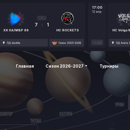
17:00
12 апр.
3
7
:
1
ХК КАЛИБР 89
HC ROCKETS
HC Volga
LIVE
ЛД Шайба
Сезон 2025-2026
ЛД Arena P
Главная
Сезон 2026-2027
Турниры