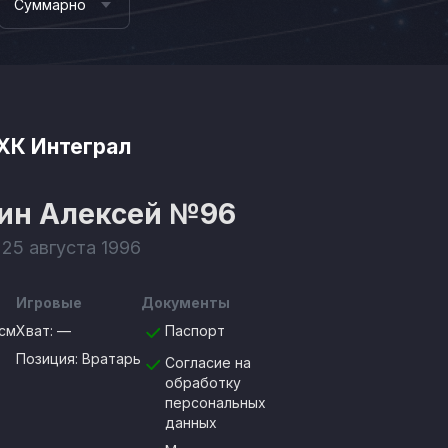
Суммарно
ХК Интеграл
ин Алексей
№96
 25 августа 1996
Игровые
Документы
см
Хват:
—
Паспорт
Позиция:
Вратарь
Согласие на
обработку
персональных
данных