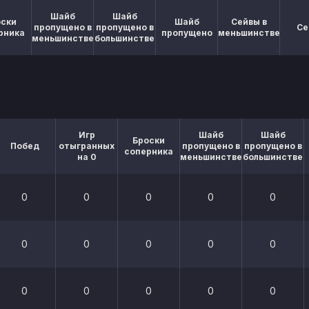
Шайб
Шайб
оски
Шайб
Сейвы в
пропущено в
пропущено в
Се
рника
пропущено
меньшинстве
меньшинстве
большинстве
Игр
Шайб
Шайб
Броски
Побед
отыгранных
пропущено в
пропущено в
соперника
на 0
меньшинстве
большинстве
0
0
0
0
0
0
0
0
0
0
0
0
0
0
0