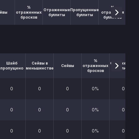
%
%
Отраженные
Пропущенные
йвы
отраженных
отражения
буллиты
буллиты
бросков
буллитов
%
Шайб
Сейвы в
Отраженные
Сейвы
отраженных
пропущено
меньшинстве
буллиты
бросков
0
0
0
0%
0
0
0
0
0%
0
0
0
0
0%
0