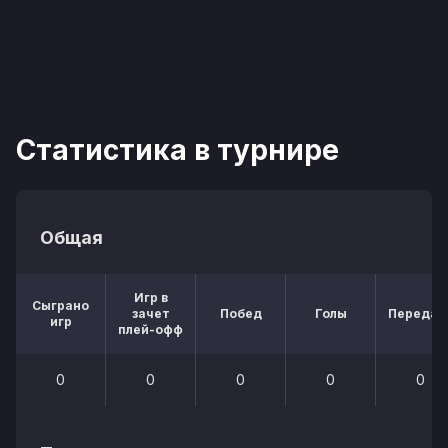
Статистика в турнире
Общая
Игр в
Сыграно
зачет
Побед
Голы
Передач
игр
плей-офф
0
0
0
0
0