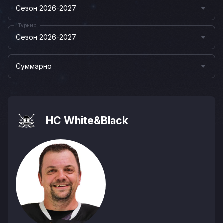
Сезон 2026-2027
Турнир
Сезон 2026-2027
Суммарно
HC White&Black