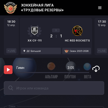
ХОККЕЙНАЯ ЛИГА
«ТРУДОВЫЕ РЕЗЕРВЫ»
18:30
17:30
12 апр.
12 апр.
3
2
:
1
ХК СУ-111
HC RED ROCKETS
LIVE
LIVE
ДС Большой
Сезон 2025-2026
Гимн
3:05
Сезон