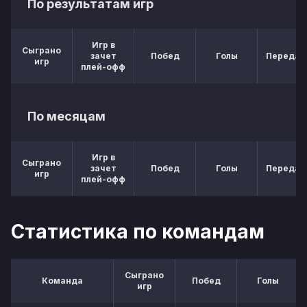
По результатам игр
Игр в
Сыграно
зачет
Побед
Голы
Передач
игр
плей-офф
По месяцам
Игр в
Сыграно
зачет
Побед
Голы
Передач
игр
плей-офф
Статистика по командам
Сыграно
Команда
Побед
Голы
игр