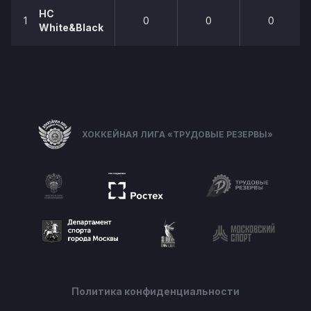
HC
1
0
0
0
White&Black
ХОККЕЙНАЯ ЛИГА «ТРУДОВЫЕ РЕЗЕРВЫ»
Политика конфиденциальности